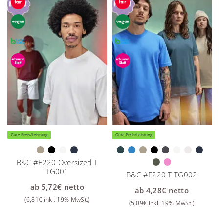
Gute Preis/Leistung
Gute Preis/Leistung
B&C #E220 Oversized T
TG001
B&C #E220 T TG002
ab
5,72
€
netto
ab
4,28
€
netto
(
6,81
€
inkl. 19% MwSt.)
(
5,09
€
inkl. 19% MwSt.)