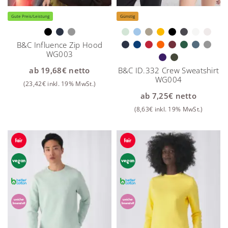
Gute Preis/Leistung
Günstig
B&C Influence Zip Hood
WG003
ab
19,68
€
netto
B&C ID.332 Crew Sweatshirt
WG004
(
23,42
€
inkl. 19% MwSt.)
ab
7,25
€
netto
(
8,63
€
inkl. 19% MwSt.)