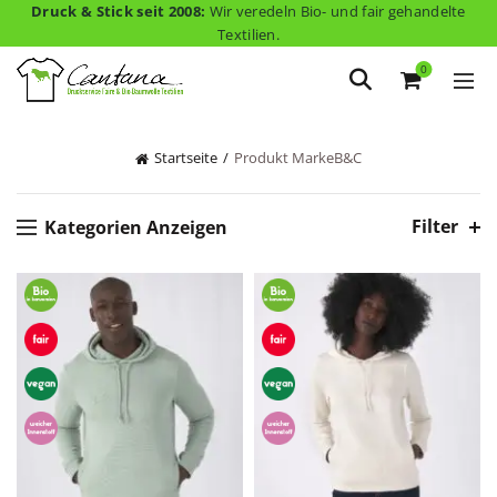
Druck & Stick seit 2008:
Wir veredeln Bio- und fair gehandelte
Textilien.
0
Startseite
Produkt Marke
B&C
Filter
Kategorien Anzeigen