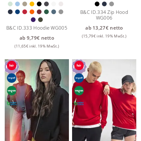
B&C ID.334 Zip Hood
WG006
B&C ID.333 Hoodie WG005
ab
13,27
€
netto
(
15,79
€
inkl. 19% MwSt.)
ab
9,79
€
netto
(
11,65
€
inkl. 19% MwSt.)