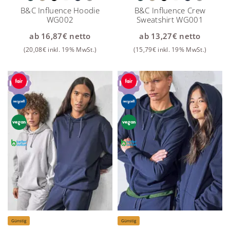
B&C Influence Hoodie
B&C Influence Crew
WG002
Sweatshirt WG001
ab
16,87
€
netto
ab
13,27
€
netto
(
20,08
€
inkl. 19% MwSt.)
(
15,79
€
inkl. 19% MwSt.)
Günstig
Günstig