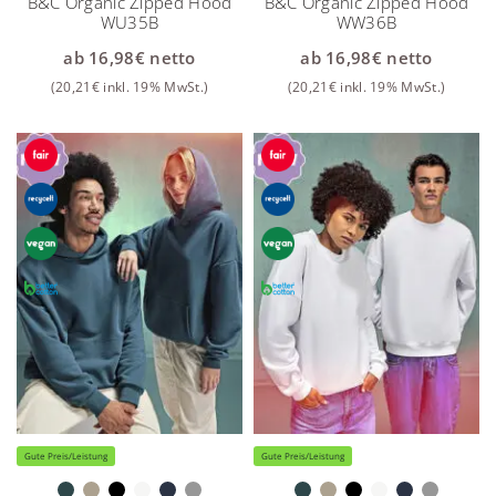
B&C Organic Zipped Hood
B&C Organic Zipped Hood
WU35B
WW36B
ab
16,98
€
netto
ab
16,98
€
netto
(
20,21
€
inkl. 19% MwSt.)
(
20,21
€
inkl. 19% MwSt.)
Gute Preis/Leistung
Gute Preis/Leistung