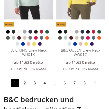
Günstig
Günstig
B&C KING Crew Neck
B&C QUEEN Crew Neck
WU01K
WW01Q
ab
11,62
€
netto
ab
11,62
€
netto
(
13,83
€
inkl. 19% MwSt.)
(
13,83
€
inkl. 19% MwSt.)
1
2
3
4
…
6
7
8
B&C bedrucken und