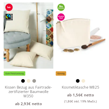
Gute Preis/Leistung
Günstig
Kissen Bezug aus Fairtrade-
Kosmetiktasche W825
zertifizierter Baumwolle
ab
1,56
€
netto
W350
(
1,86
€
inkl. 19% MwSt.)
ab
2,93
€
netto