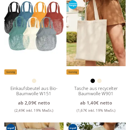
Günstig
Günstig
Einkaufsbeutel aus Bio-
Tasche aus recycelter
Baumwolle W151
Baumwolle W901
ab
2,09
€
netto
ab
1,40
€
netto
(
2,49
€
inkl. 19% MwSt.)
(
1,67
€
inkl. 19% MwSt.)