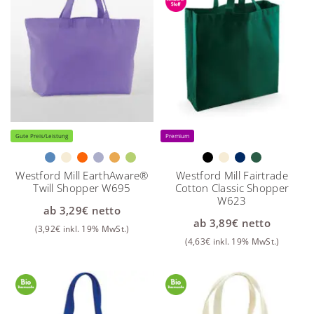
Gute Preis/Leistung
Premium
Westford Mill EarthAware®
Westford Mill Fairtrade
Twill Shopper W695
Cotton Classic Shopper
W623
ab
3,29
€
netto
ab
3,89
€
netto
(
3,92
€
inkl. 19% MwSt.)
(
4,63
€
inkl. 19% MwSt.)