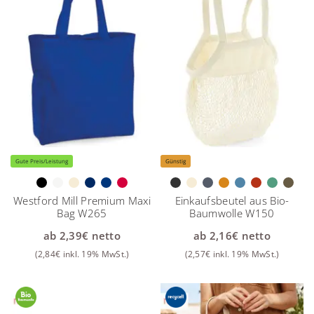
Gute Preis/Leistung
Günstig
Westford Mill Premium Maxi
Einkaufsbeutel aus Bio-
Bag W265
Baumwolle W150
ab
2,39
€
netto
ab
2,16
€
netto
(
2,84
€
inkl. 19% MwSt.)
(
2,57
€
inkl. 19% MwSt.)