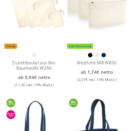
Günstig
Gute Preis/Leistung
Zuziehbeutel aus Bio-
Westford Mill W830
Baumwolle W266
ab
1,74
€
netto
ab
0,94
€
netto
(
2,07
€
inkl. 19% MwSt.)
(
1,12
€
inkl. 19% MwSt.)