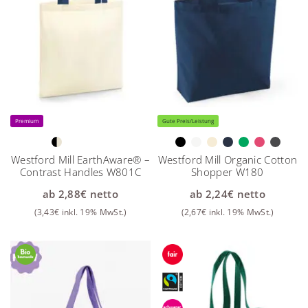
Premium
Gute Preis/Leistung
Westford Mill EarthAware® –
Westford Mill Organic Cotton
Contrast Handles W801C
Shopper W180
ab
2,88
€
netto
ab
2,24
€
netto
(
3,43
€
inkl. 19% MwSt.)
(
2,67
€
inkl. 19% MwSt.)