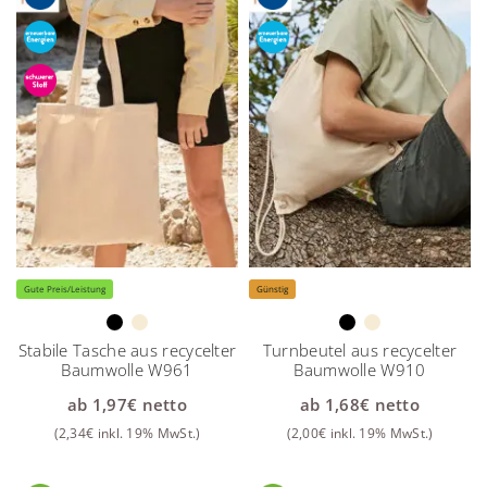
Gute Preis/Leistung
Günstig
Stabile Tasche aus recycelter
Turnbeutel aus recycelter
Baumwolle W961
Baumwolle W910
ab
1,97
€
netto
ab
1,68
€
netto
(
2,34
€
inkl. 19% MwSt.)
(
2,00
€
inkl. 19% MwSt.)