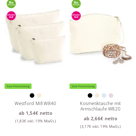
Gute Preis/Leistung
Gute Preis/Leistung
Westford Mill W840
Kosmetiktasche mit
Armschlaufe W820
ab
1,54
€
netto
ab
2,66
€
netto
(
1,83
€
inkl. 19% MwSt.)
(
3,17
€
inkl. 19% MwSt.)