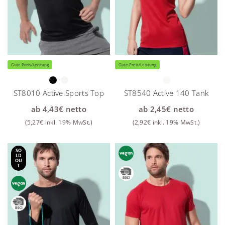
Gute Preis/Leistung
Gute Preis/Leistung
ST8010 Active Sports Top
ST8540 Active 140 Tank
ab
4,43
€
netto
ab
2,45
€
netto
(
5,27
€
inkl. 19% MwSt.)
(
2,92
€
inkl. 19% MwSt.)
SO
LD
OU
T