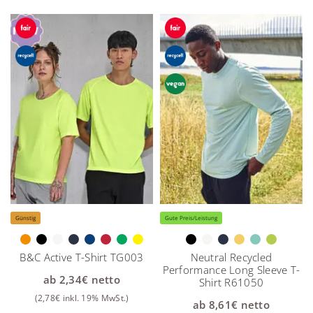
Günstig
Gute Preis/Leistung
B&C Active T-Shirt TG003
Neutral Recycled
Performance Long Sleeve T-
ab
2,34
€
netto
Shirt R61050
(
2,78
€
inkl. 19% MwSt.)
ab
8,61
€
netto