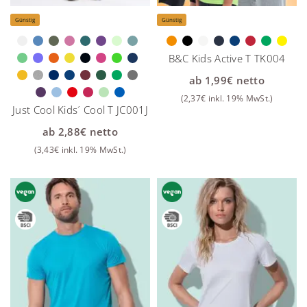
Günstig
Günstig
B&C Kids Active T TK004
ab
1,99
€
netto
(
2,37
€
inkl. 19% MwSt.)
Just Cool Kids´ Cool T JC001J
ab
2,88
€
netto
(
3,43
€
inkl. 19% MwSt.)