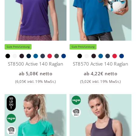
Gute Preis/Leistung
Gute Preis/Leistung
ST8500 Active 140 Raglan
ST8570 Active 140 Raglan
ab
5,08
€
netto
ab
4,22
€
netto
(
6,05
€
inkl. 19% MwSt.)
(
5,02
€
inkl. 19% MwSt.)
SO
LD
OU
T