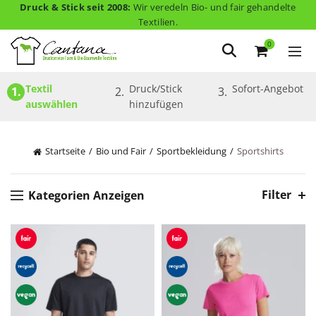
Druck & Stick seit 2008:
Wir veredeln Bio- und fair gehandelte
Textilien.
0
Textil 
Druck/Stick 
Sofort-Angebot
1.
2.
3.
auswählen
hinzufügen
Startseite
Bio und Fair
Sportbekleidung
Sportshirts
Filter
Kategorien Anzeigen