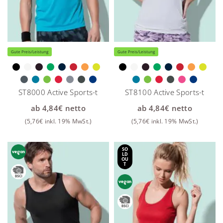
Gute Preis/Leistung
Gute Preis/Leistung
ST8000 Active Sports-t
ST8100 Active Sports-t
ab
4,84
€
netto
ab
4,84
€
netto
(
5,76
€
inkl. 19% MwSt.)
(
5,76
€
inkl. 19% MwSt.)
SO
LD
OU
T