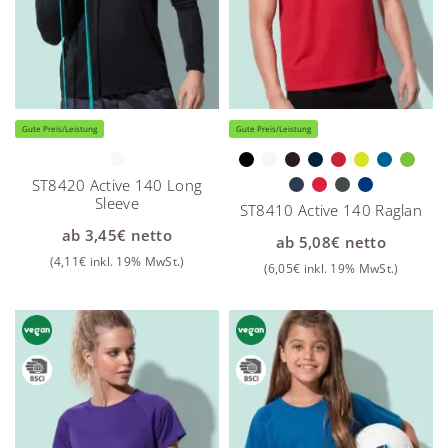
Gute Preis/Leistung
Gute Preis/Leistung
ST8420 Active 140 Long
Sleeve
ST8410 Active 140 Raglan
ab
3,45
€
netto
ab
5,08
€
netto
(
4,11
€
inkl. 19% MwSt.)
(
6,05
€
inkl. 19% MwSt.)