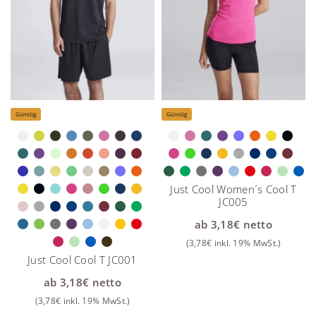
Günstig
Günstig
Just Cool Women´s Cool T
JC005
ab
3,18
€
netto
(
3,78
€
inkl. 19% MwSt.)
Just Cool Cool T JC001
ab
3,18
€
netto
(
3,78
€
inkl. 19% MwSt.)