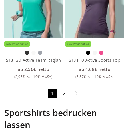
Gute Preis/Leistung
Gute Preis/Leistung
ST8130 Active Team Raglan
ST8110 Active Sports Top
ab
2,56
€
netto
ab
4,68
€
netto
(
3,05
€
inkl. 19% MwSt.)
(
5,57
€
inkl. 19% MwSt.)
1
2
Sportshirts bedrucken
lassen