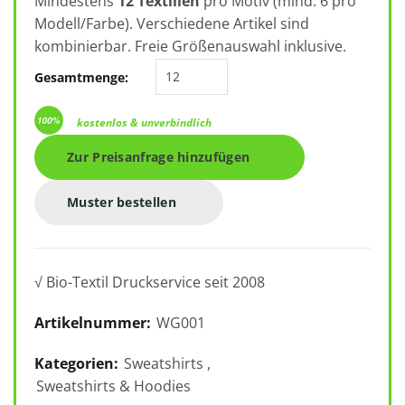
Mindestens
12 Textilien
pro Motiv (mind. 6 pro
Modell/Farbe). Verschiedene Artikel sind
kombinierbar. Freie Größenauswahl inklusive.
B&C Influence Crew Sweatshirt W
Gesamtmenge:
kostenlos & unverbindlich
Zur Preisanfrage hinzufügen
Muster bestellen
√ Bio-Textil Druckservice seit 2008
Artikelnummer:
WG001
Kategorien:
Sweatshirts
,
Sweatshirts & Hoodies