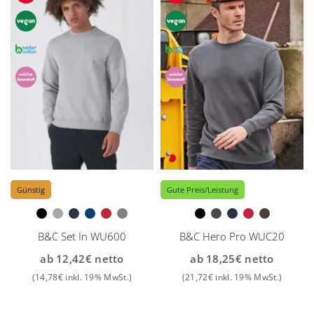
Günstig
Gute Preis/Leistung
B&C Set In WU600
B&C Hero Pro WUC20
ab
12,42
€
netto
ab
18,25
€
netto
(
14,78
€
inkl. 19% MwSt.)
(
21,72
€
inkl. 19% MwSt.)