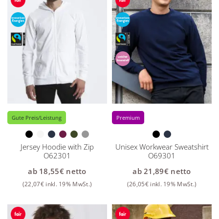
Gute Preis/Leistung
Premium
Jersey Hoodie with Zip
Unisex Workwear Sweatshirt
O62301
O69301
ab
18,55
€
netto
ab
21,89
€
netto
(
22,07
€
inkl. 19% MwSt.)
(
26,05
€
inkl. 19% MwSt.)