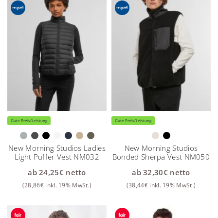
Gute Preis/Leistung
Gute Preis/Leistung
New Morning Studios Ladies
New Morning Studios
Light Puffer Vest NM032
Bonded Sherpa Vest NM050
ab
24,25
€
netto
ab
32,30
€
netto
(
28,86
€
inkl. 19% MwSt.)
(
38,44
€
inkl. 19% MwSt.)