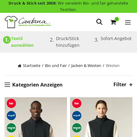
Druck & Stick seit 2008:
Wir veredeln Bio- und fair gehandelte
Textilien.
0
Textil 
Druck/Stick 
Sofort-Angebot
1.
2.
3.
auswählen
hinzufügen
Startseite
Bio und Fair
Jacken & Westen
Westen
Filter
Kategorien Anzeigen