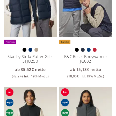
Premium
Günstig
Stanley Stella Puffer Gilet
B&C Reset Bodywarmer
STJU250
JG002
ab
35,52
€
netto
ab
15,13
€
netto
(
42,27
€
inkl. 19% MwSt.)
(
18,00
€
inkl. 19% MwSt.)