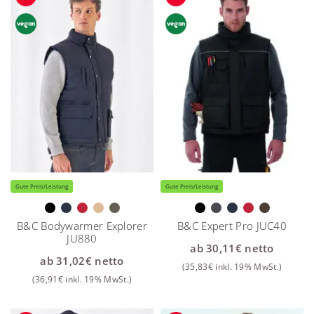
Gute Preis/Leistung
Gute Preis/Leistung
B&C Bodywarmer Explorer
B&C Expert Pro JUC40
JU880
ab
30,11
€
netto
ab
31,02
€
netto
(
35,83
€
inkl. 19% MwSt.)
(
36,91
€
inkl. 19% MwSt.)