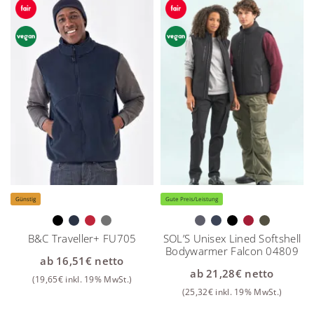
Günstig
Gute Preis/Leistung
B&C Traveller+ FU705
SOL’S Unisex Lined Softshell
Bodywarmer Falcon 04809
ab
16,51
€
netto
ab
21,28
€
netto
(
19,65
€
inkl. 19% MwSt.)
(
25,32
€
inkl. 19% MwSt.)