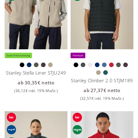
Gute Preis/Leistung
Premium
Stanley Stella Liner STJU249
Stanley Climber 2.0 STJM189
ab
30,35
€
netto
ab
27,37
€
netto
(
36,12
€
inkl. 19% MwSt.)
(
32,57
€
inkl. 19% MwSt.)