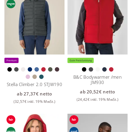
Premium
Gute Preis/Leistung
B&C Bodywarmer /men
JM930
Stella Climber 2.0 STJW190
ab
20,52
€
netto
ab
27,37
€
netto
(
24,42
€
inkl. 19% MwSt.)
(
32,57
€
inkl. 19% MwSt.)