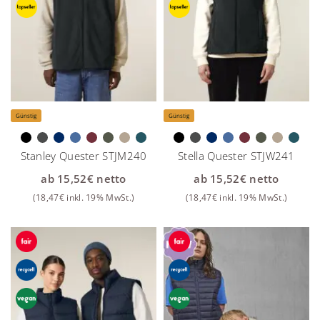
Günstig
Günstig
Stanley Quester STJM240
Stella Quester STJW241
ab
15,52
€
netto
ab
15,52
€
netto
(
18,47
€
inkl. 19% MwSt.)
(
18,47
€
inkl. 19% MwSt.)