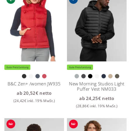
Gute Preis/Leistung
Gute Preis/Leistung
B&C Zen+ /women JW935
New Morning Studios Light
Puffer Vest NM033
ab
20,52
€
netto
ab
24,25
€
netto
(
24,42
€
inkl. 19% MwSt.)
(
28,86
€
inkl. 19% MwSt.)