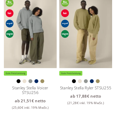
Gute Preis/Leistung
Gute Preis/Leistung
Stanley Stella Voicer
Stanley Stella Ryler STSU255
STSU256
ab
17,88
€
netto
ab
21,51
€
netto
(
21,28
€
inkl. 19% MwSt.)
(
25,60
€
inkl. 19% MwSt.)