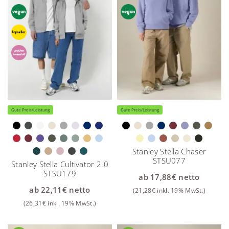
Gute Preis/Leistung
Gute Preis/Leistung
Stanley Stella Chaser
STSU077
Stanley Stella Cultivator 2.0
STSU179
ab
17,88
€
netto
ab
22,11
€
netto
(
21,28
€
inkl. 19% MwSt.)
(
26,31
€
inkl. 19% MwSt.)