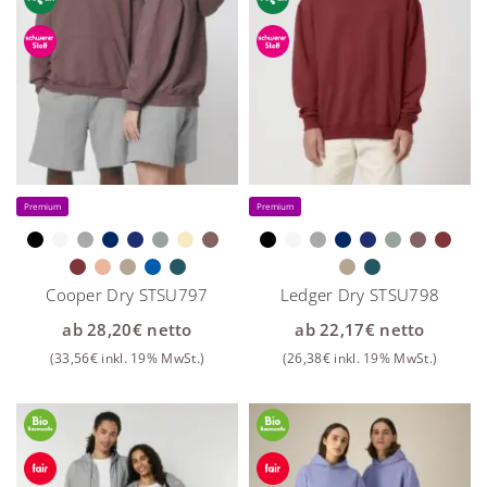
Premium
Premium
Cooper Dry STSU797
Ledger Dry STSU798
ab
28,20
€
netto
ab
22,17
€
netto
(
33,56
€
inkl. 19% MwSt.)
(
26,38
€
inkl. 19% MwSt.)