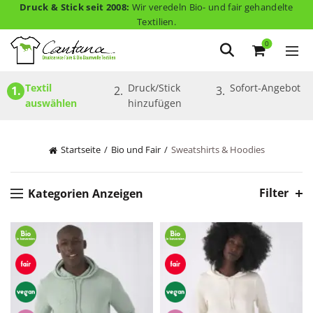
Druck & Stick seit 2008:
Wir veredeln Bio- und fair gehandelte
Textilien.
0
Textil 
Druck/Stick 
Sofort-Angebot
1.
2.
3.
auswählen
hinzufügen
Startseite
Bio und Fair
Sweatshirts & Hoodies
Filter
Kategorien Anzeigen