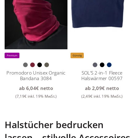
Premium
Günstig
Promodoro Unisex Organic
SOL’S 2-in-1 Fleece
Bandana 3084
Halswärmer 00597
ab
6,04
€
netto
ab
2,09
€
netto
(
7,19
€
inkl. 19% MwSt.)
(
2,49
€
inkl. 19% MwSt.)
Halstücher bedrucken
lassen – stilvolle Accessoires