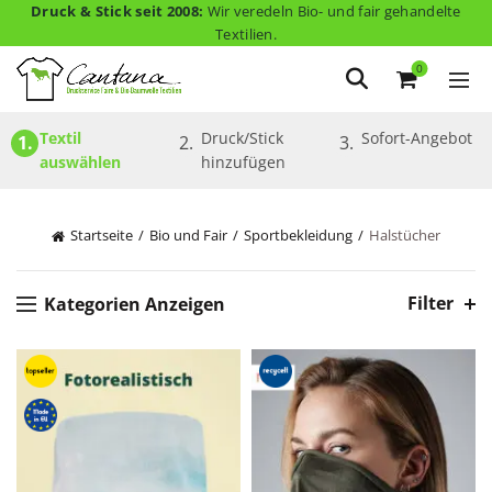
Druck & Stick seit 2008:
Wir veredeln Bio- und fair gehandelte
Textilien.
0
Textil 
Druck/Stick 
Sofort-Angebot
1.
2.
3.
auswählen
hinzufügen
Startseite
Bio und Fair
Sportbekleidung
Halstücher
Filter
Kategorien Anzeigen