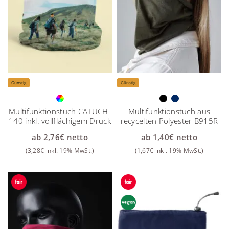
Günstig
Günstig
Multifunktionstuch CATUCH-
Multifunktionstuch aus
140 inkl. vollflächigem Druck
recycelten Polyester B915R
ab
2,76
€
netto
ab
1,40
€
netto
(
3,28
€
inkl. 19% MwSt.)
(
1,67
€
inkl. 19% MwSt.)