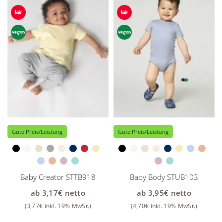
Gute Preis/Leistung
Gute Preis/Leistung
Baby Creator STTB918
Baby Body STUB103
ab
3,17
€
netto
ab
3,95
€
netto
(
3,77
€
inkl. 19% MwSt.)
(
4,70
€
inkl. 19% MwSt.)