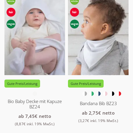
Gute Preis/Leistung
Gute Preis/Leistung
Bio Baby Decke mit Kapuze
Bandana Bib BZ23
BZ24
ab
2,75
€
netto
ab
7,45
€
netto
(
3,27
€
inkl. 19% MwSt.)
(
8,87
€
inkl. 19% MwSt.)