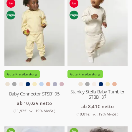
Gute Preis/Leistung
Gute Preis/Leistung
Stanley Stella Baby Tumbler
Baby Connector STSB105
STBB187
ab
10,02
€
netto
ab
8,41
€
netto
(
11,92
€
inkl. 19% MwSt.)
(
10,01
€
inkl. 19% MwSt.)