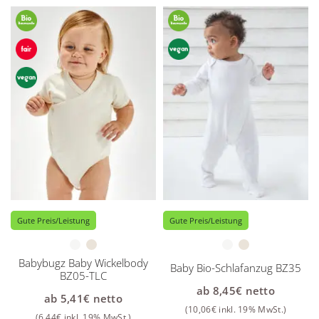
Gute Preis/Leistung
Gute Preis/Leistung
Babybugz Baby Wickelbody
Baby Bio-Schlafanzug BZ35
BZ05-TLC
ab
8,45
€
netto
ab
5,41
€
netto
(
10,06
€
inkl. 19% MwSt.)
(
6,44
€
inkl. 19% MwSt.)