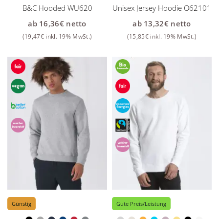
B&C Hooded WU620
Unisex Jersey Hoodie O62101
ab
16,36
€
netto
ab
13,32
€
netto
(
19,47
€
inkl. 19% MwSt.)
(
15,85
€
inkl. 19% MwSt.)
Günstig
Gute Preis/Leistung