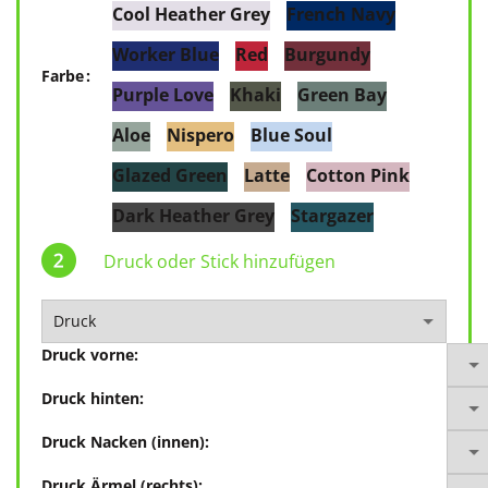
Cool Heather Grey
French Navy
Worker Blue
Red
Burgundy
Farbe
Purple Love
Khaki
Green Bay
Aloe
Nispero
Blue Soul
Glazed Green
Latte
Cotton Pink
Dark Heather Grey
Stargazer
Druck oder Stick hinzufügen
Druck vorne:
Druck hinten:
Druck Nacken (innen):
Druck Ärmel (rechts):