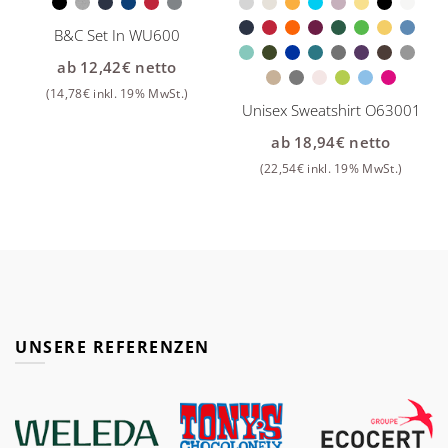
B&C Set In WU600
ab
12,42
€
netto
(
14,78
€
inkl. 19% MwSt.)
Unisex Sweatshirt O63001
ab
18,94
€
netto
(
22,54
€
inkl. 19% MwSt.)
UNSERE REFERENZEN