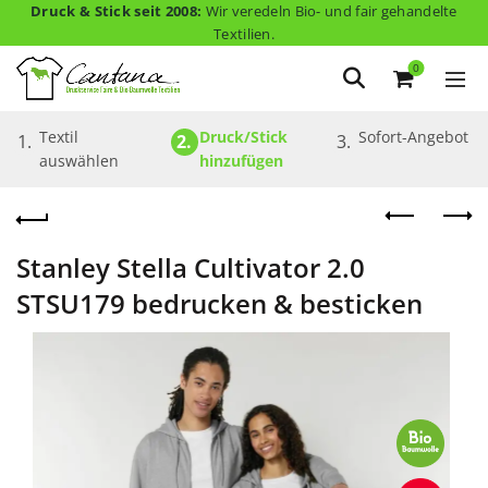
Druck & Stick seit 2008:
Wir veredeln Bio- und fair gehandelte
Textilien.
0
Textil 
Druck/Stick 
Sofort-Angebot
1.
2.
3.
auswählen
hinzufügen
Stanley Stella Cultivator 2.0
STSU179 bedrucken & besticken