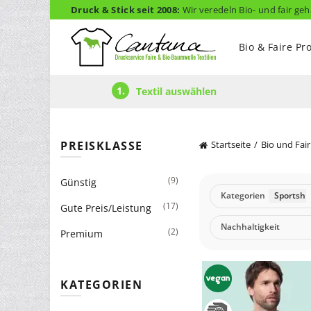
Druck & Stick seit 2008:
Wir veredeln Bio- und fair geh
Bio & Faire Pr
1.
Textil auswählen
PREISKLASSE
Startseite
Bio und Fair
(9)
Günstig
Kategorien
Sportshir
(17)
Gute Preis/Leistung
Nachhaltigkeit
(2)
Premium
KATEGORIEN