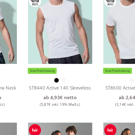
Gute Preis/Leistung
Gute Preis/Leistung
ew Neck
ST8440 Active 140 Sleeveless
ST8600 Activ
o
ab
4,93
€
netto
ab
2,6
t.)
(
5,87
€
inkl. 19% MwSt.)
(
3,14
€
inkl