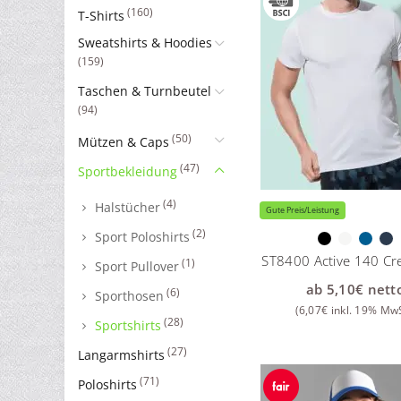
(160)
T-Shirts
Sweatshirts & Hoodies
(159)
Taschen & Turnbeutel
(94)
(50)
Mützen & Caps
(47)
Sportbekleidung
(4)
Halstücher
Gute Preis/Leistung
(2)
Sport Poloshirts
ST8400 Active 140 Cr
(1)
Sport Pullover
ab
5,10
€
nett
(6)
Sporthosen
(
6,07
€
inkl. 19% MwS
(28)
Sportshirts
(27)
Langarmshirts
(71)
Poloshirts