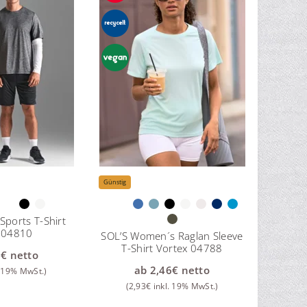
Günstig
Sports T-Shirt
 04810
SOL’S Women´s Raglan Sleeve
T-Shirt Vortex 04788
7
€
netto
ab
2,46
€
netto
. 19% MwSt.)
(
2,93
€
inkl. 19% MwSt.)