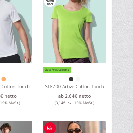
Gute Preis/Leistung
e Cotton Touch
ST8700 Active Cotton Touch
4
€
netto
ab
2,64
€
netto
. 19% MwSt.)
(
3,14
€
inkl. 19% MwSt.)