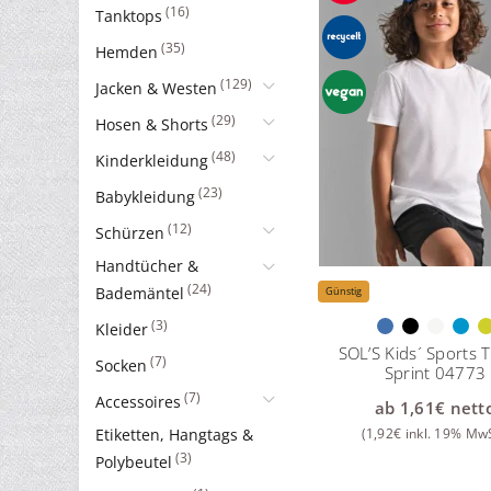
(16)
Tanktops
(35)
Hemden
(129)
Jacken & Westen
(29)
Hosen & Shorts
(48)
Kinderkleidung
(23)
Babykleidung
(12)
Schürzen
Handtücher &
(24)
Bademäntel
Günstig
(3)
Kleider
SOL’S Kids´ Sports T
(7)
Socken
Sprint 04773
(7)
Accessoires
ab
1,61
€
nett
(
1,92
€
inkl. 19% MwS
Etiketten, Hangtags &
(3)
Polybeutel