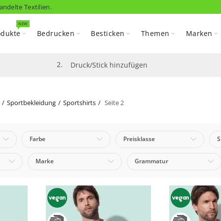
andelte Textilien.
NEW
odukte
Bedrucken
Besticken
Themen
Marken
2.
Druck/Stick hinzufügen
Sportbekleidung
Sportshirts
Seite 2
ts
Farbe
Preisklasse
S
Marke
Grammatur