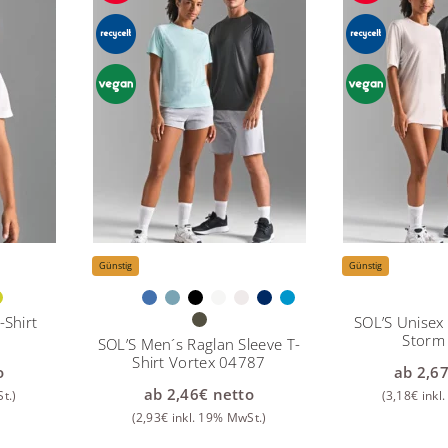
Günstig
Günstig
-Shirt
SOL’S Unisex 
Storm
SOL’S Men´s Raglan Sleeve T-
Shirt Vortex 04787
o
ab
2,6
ab
2,46
€
netto
t.)
(
3,18
€
inkl
(
2,93
€
inkl. 19% MwSt.)