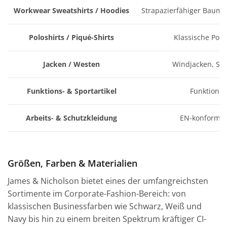
Workwear Sweatshirts / Hoodies
Strapazierfähiger Baumwo
Poloshirts / Piqué-Shirts
Klassische Polo
Jacken / Westen
Windjacken, Sof
Funktions- & Sportartikel
Funktionsf
Arbeits- & Schutzkleidung
EN-konforme 
Größen, Farben & Materialien
James & Nicholson bietet eines der umfangreichsten
Sortimente im Corporate-Fashion-Bereich: von
klassischen Businessfarben wie Schwarz, Weiß und
Navy bis hin zu einem breiten Spektrum kräftiger CI-