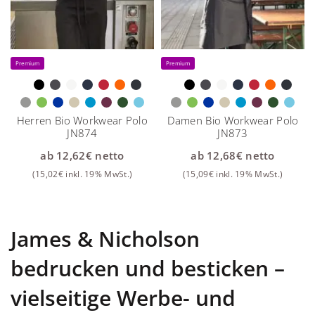
Premium
Premium
Herren Bio Workwear Polo
Damen Bio Workwear Polo
JN874
JN873
ab
12,62
€
netto
ab
12,68
€
netto
(
15,02
€
inkl. 19% MwSt.)
(
15,09
€
inkl. 19% MwSt.)
James & Nicholson
bedrucken und besticken –
vielseitige Werbe- und