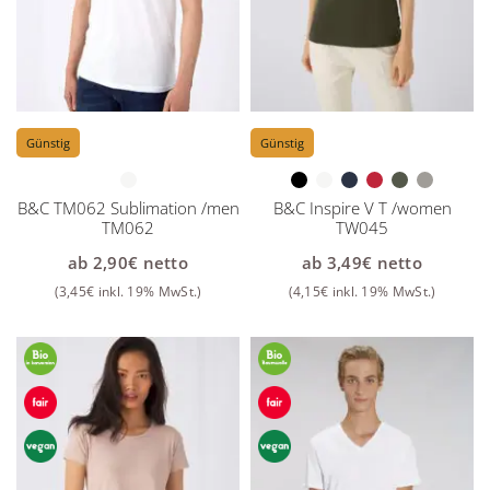
Günstig
Günstig
B&C TM062 Sublimation /men
B&C Inspire V T /women
TM062
TW045
ab
2,90
€
netto
ab
3,49
€
netto
(
3,45
€
inkl. 19% MwSt.)
(
4,15
€
inkl. 19% MwSt.)