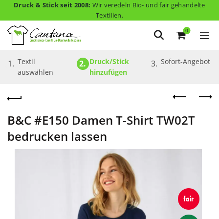
Druck & Stick seit 2008:
Wir veredeln Bio- und fair gehandelte
Textilien.
0
Textil 
Druck/Stick 
Sofort-Angebot
1.
2.
3.
auswählen
hinzufügen
B&C #E150 Damen T-Shirt TW02T
bedrucken lassen