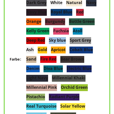
Dark Grey
White
Natural
Navy
Navy Blue
Royal Blue
Red
Orange
Burgundy
Bottle Green
Kelly Green
Fuchsia
Atoll
Deep Red
Sky blue
Sport Grey
Ash
Gold
Apricot
Cobalt Blue
Sand
Fire Red
Bear Brown
Farbe
Denim
Diva Blue
Electric Blue
Light Navy
Millennial Khaki
Millennial Pink
Orchid Green
Pistachio
Radiant Purple
Real Turquoise
Solar Yellow