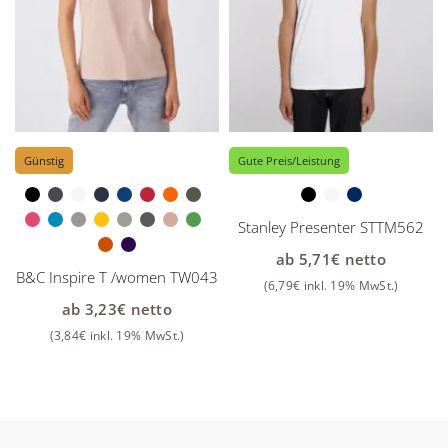
Günstig
Gute Preis/Leistung
Stanley Presenter STTM562
ab
5,71
€
netto
B&C Inspire T /women TW043
(
6,79
€
inkl. 19% MwSt.)
ab
3,23
€
netto
(
3,84
€
inkl. 19% MwSt.)