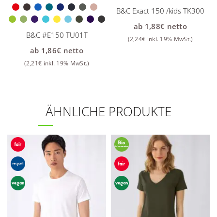
B&C Exact 150 /kids TK300
ab
1,88
€
netto
B&C #E150 TU01T
(
2,24
€
inkl. 19% MwSt.)
ab
1,86
€
netto
(
2,21
€
inkl. 19% MwSt.)
ÄHNLICHE PRODUKTE