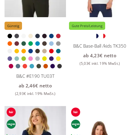
Günstig
Gute Preis/Leistung
B&C Base-Ball /kids TK350
ab
4,23
€
netto
(
5,03
€
inkl. 19% MwSt.)
B&C #E190 TU03T
ab
2,46
€
netto
(
2,93
€
inkl. 19% MwSt.)