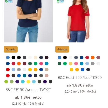
Günstig
Günstig
B&C Exact 150 /kids TK300
ab
1,88
€
netto
B&C #E150 /women TW02T
(
2,24
€
inkl. 19% MwSt.)
ab
1,86
€
netto
(
2,21
€
inkl. 19% MwSt.)