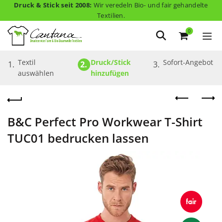
Druck & Stick seit 2008:
Wir veredeln Bio- und fair gehandelte
Textilien.
0
Textil 
Druck/Stick 
Sofort-Angebot
1.
2.
3.
auswählen
hinzufügen
B&C Perfect Pro Workwear T-Shirt
TUC01 bedrucken lassen