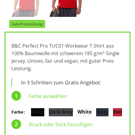
Gute Preis/Leistung
B&C Perfect Pro TUC01 Workwear T-Shirt aus
100% Baumwolle mit schwerem 185 g/m² Single
Jersey. Unisex, fair und vegan, mit guter Preis
Leistung.
In 3 Schritten zum Gratis Angebot:
Farbe auswählen
Black
Dark Grey
White
Navy
Red
Farbe
Druck oder Stick hinzufügen