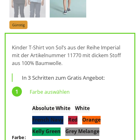
Günstig
Kinder T-Shirt von Sol’s aus der Reihe Imperial
mit der Artikelnummer 11770 mit dickem Stoff
aus 100% Baumwolle.
In 3 Schritten zum Gratis Angebot:
Farbe auswählen
Absolute White
White
French Navy
Red
Orange
Kelly Green
Grey Melange
Farbe