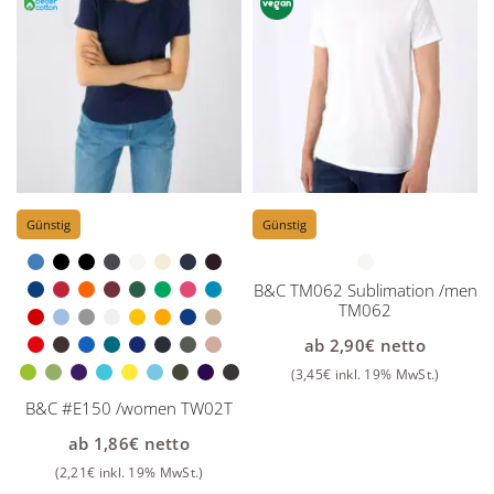
Günstig
Günstig
B&C TM062 Sublimation /men
TM062
ab
2,90
€
netto
(
3,45
€
inkl. 19% MwSt.)
B&C #E150 /women TW02T
ab
1,86
€
netto
(
2,21
€
inkl. 19% MwSt.)