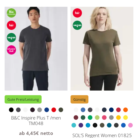
Gute Preis/Leistung
Günstig
B&C Inspire Plus T /men
TM048
ab
4,45
€
netto
SOL’S Regent Women 01825