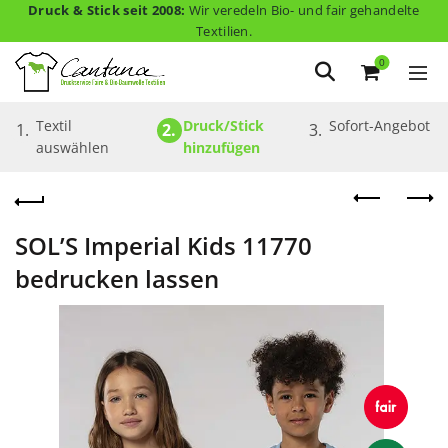
Druck & Stick seit 2008:
Wir veredeln Bio- und fair gehandelte
Textilien.
0
Textil 
Druck/Stick 
Sofort-Angebot
1.
2.
3.
auswählen
hinzufügen
SOL’S Imperial Kids 11770
bedrucken lassen