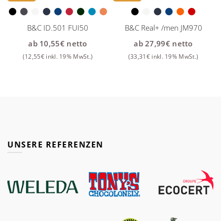
B&C ID.501 FUI50
B&C Real+ /men JM970
ab
10,55
€
netto
ab
27,99
€
netto
(
12,55
€
inkl. 19% MwSt.)
(
33,31
€
inkl. 19% MwSt.)
UNSERE REFERENZEN