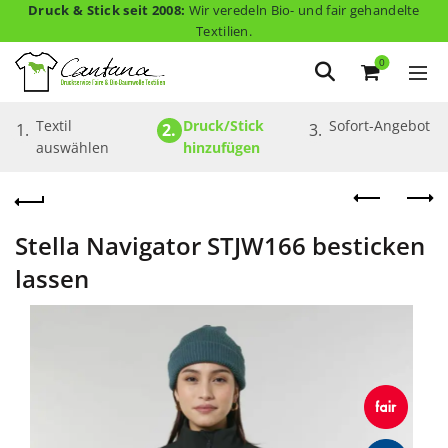
Druck & Stick seit 2008:
Wir veredeln Bio- und fair gehandelte
Textilien.
0
Textil 
Druck/Stick 
Sofort-Angebot
1.
2.
3.
auswählen
hinzufügen
Stella Navigator STJW166 besticken
lassen