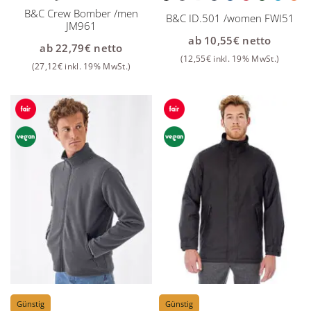
B&C Crew Bomber /men
B&C ID.501 /women FWI51
JM961
ab
10,55
€
netto
ab
22,79
€
netto
(
12,55
€
inkl. 19% MwSt.)
(
27,12
€
inkl. 19% MwSt.)
Günstig
Günstig