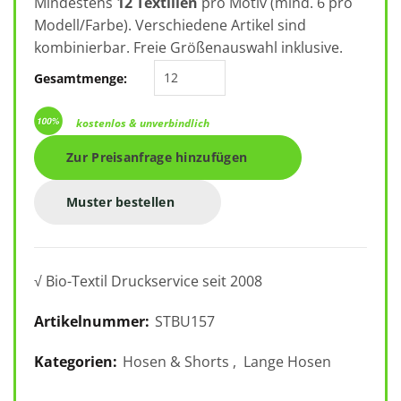
Mindestens
12 Textilien
pro Motiv (mind. 6 pro
Modell/Farbe). Verschiedene Artikel sind
kombinierbar. Freie Größenauswahl inklusive.
Jammer Dry STBU157 Menge
Gesamtmenge:
kostenlos & unverbindlich
Zur Preisanfrage hinzufügen
Muster bestellen
√ Bio-Textil Druckservice seit 2008
Artikelnummer:
STBU157
Kategorien:
Hosen & Shorts
,
Lange Hosen