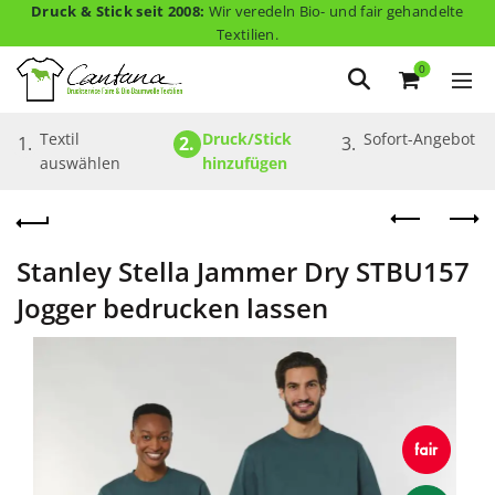
Druck & Stick seit 2008:
Wir veredeln Bio- und fair gehandelte
Textilien.
0
Textil 
Druck/Stick 
Sofort-Angebot
1.
2.
3.
auswählen
hinzufügen
Stanley Stella Jammer Dry STBU157
Jogger bedrucken lassen