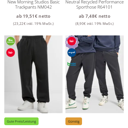
New Morning Studios Basic
Neutral Recycled Performance
Trackpants NM042
Sporthose R64101
ab
19,51
€
netto
ab
7,48
€
netto
(
23,22
€
inkl. 19% MwSt.)
(
8,90
€
inkl. 19% MwSt.)
Gute Preis/Leistung
Günstig