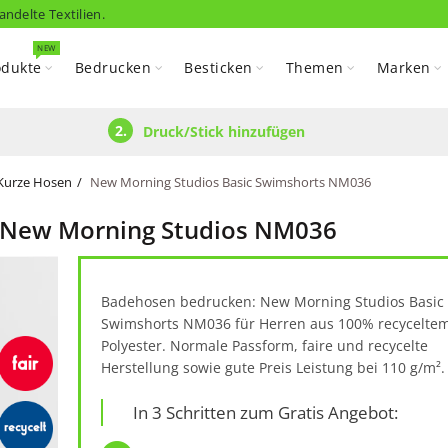
andelte Textilien.
NEW
odukte
Bedrucken
Besticken
Themen
Marken
2.
Druck/Stick hinzufügen
Kurze Hosen
New Morning Studios Basic Swimshorts NM036
- New Morning Studios NM036
Badehosen bedrucken: New Morning Studios Basic
Swimshorts NM036 für Herren aus 100% recycelte
Polyester. Normale Passform, faire und recycelte
Herstellung sowie gute Preis Leistung bei 110 g/m².
In 3 Schritten zum Gratis Angebot: