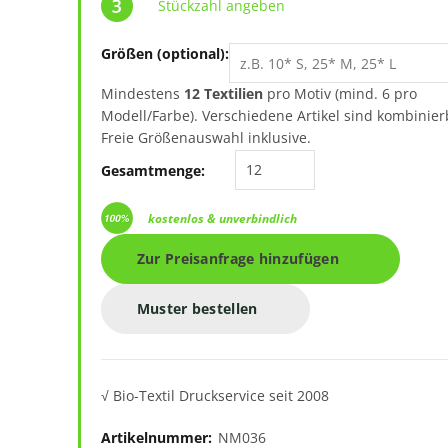
Stückzahl angeben
Größen (optional):
Mindestens
12 Textilien
pro Motiv (mind. 6 pro
Modell/Farbe). Verschiedene Artikel sind kombinier
Freie Größenauswahl inklusive.
New Morning Studios Ba
Gesamtmenge:
kostenlos & unverbindlich
Zur Preisanfrage hinzufügen
Muster bestellen
√ Bio-Textil Druckservice seit 2008
Artikelnummer:
NM036