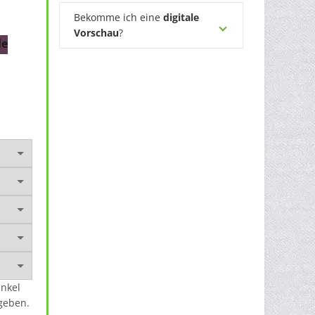
Bekomme ich eine
digitale
Vorschau
?
le
enkel
geben.