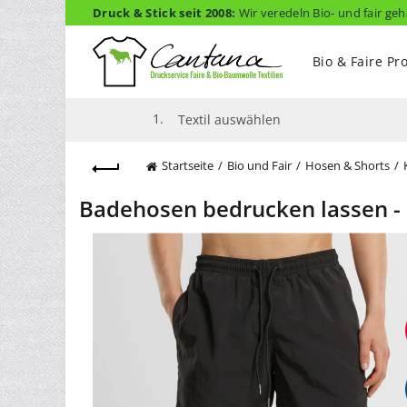
Druck & Stick seit 2008:
Wir veredeln Bio- und fair geh
Bio & Faire Pr
1.
Textil auswählen
Startseite
Bio und Fair
Hosen & Shorts
Badehosen bedrucken lassen 