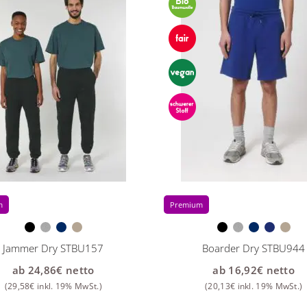
m
Premium
Jammer Dry STBU157
Boarder Dry STBU944
ab
24,86
€
netto
ab
16,92
€
netto
(
29,58
€
inkl. 19% MwSt.)
(
20,13
€
inkl. 19% MwSt.)