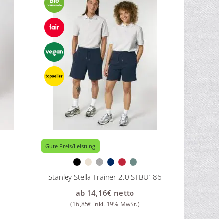
Gute Preis/Leistung
Stanley Stella Trainer 2.0 STBU186
ab
14,16
€
netto
(
16,85
€
inkl. 19% MwSt.)