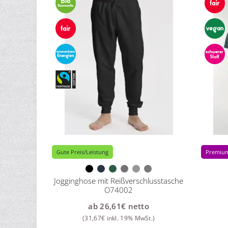
Gute Preis/Leistung
Premiu
Jogginghose mit Reißverschlusstasche
O74002
ab
26,61
€
netto
(
31,67
€
inkl. 19% MwSt.)