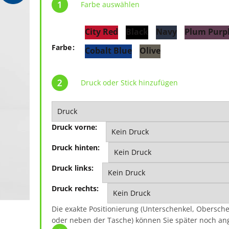
Farbe auswählen
City Red
Black
Navy
Plum Purp
Farbe
Cobalt Blue
Olive
Druck oder Stick hinzufügen
Druck vorne:
Druck hinten:
Druck links:
Druck rechts:
Die exakte Positionierung (Unterschenkel, Obersch
oder neben der Tasche) können Sie später noch an