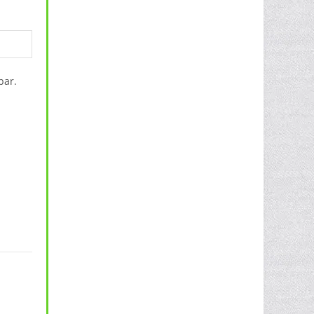
bar.
sic Swimshorts NM036 Menge