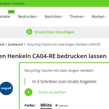
andelte Textilien.
NEW
odukte
Bedrucken
Besticken
Themen
Marken
2.
Druck/Stick hinzufügen
tel
Jutebeutel
Recycling-Tasche mit zwei langen Henkeln CA04-RE
gen Henkeln CA04-RE bedrucken lassen
Recycling-Tasche mit zwei langen Henkeln
In 3 Schritten zum Gratis Angebot:
Farbe auswählen
White
Farbe
Leeren