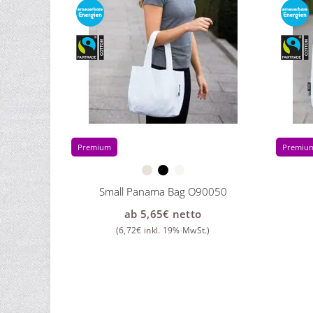
Premium
Premiu
Small Panama Bag O90050
ab
5,65
€
netto
(
6,72
€
inkl. 19% MwSt.)