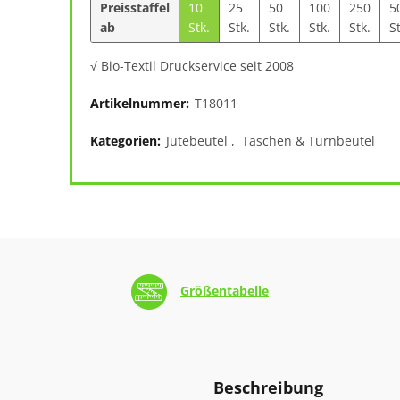
Preisstaffel
10
25
50
100
250
5
ab
Stk.
Stk.
Stk.
Stk.
Stk.
St
√ Bio-Textil Druckservice seit 2008
Artikelnummer:
T18011
Kategorien:
Jutebeutel
,
Taschen & Turnbeutel
Größentabelle
Beschreibung