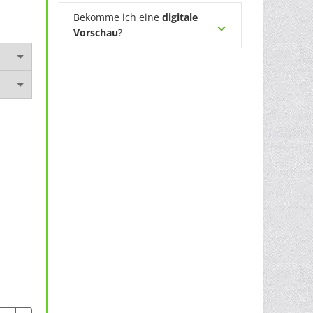
Bekomme ich eine
digitale
Vorschau
?
ei langen Henkeln CA04-RE Menge