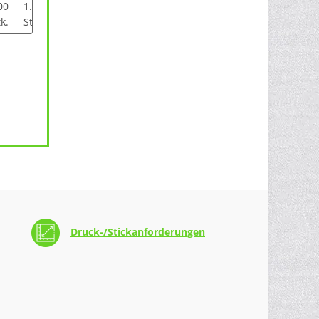
00
1.000
2.000
5.000
10.000+
k.
Stk.
Stk.
Stk.
Stk.
Druck-/Stickanforderungen