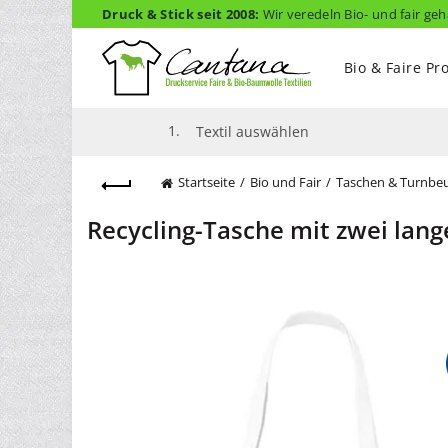
Druck & Stick seit 2008:
Wir veredeln Bio- und fair geh
Bio & Faire Pr
1.
Textil auswählen
Startseite
Bio und Fair
Taschen & Turnbeu
Recycling-Tasche mit zwei lan