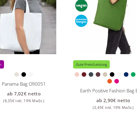
m
Gute Preis/Leistung
Panama Bag O90051
Earth Positive Fashion Bag
ab
7,02
€
netto
ab
2,90
€
netto
(
8,35
€
inkl. 19% MwSt.)
(
3,45
€
inkl. 19% MwSt.)