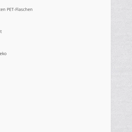
ten PET-Flaschen
t
Deko