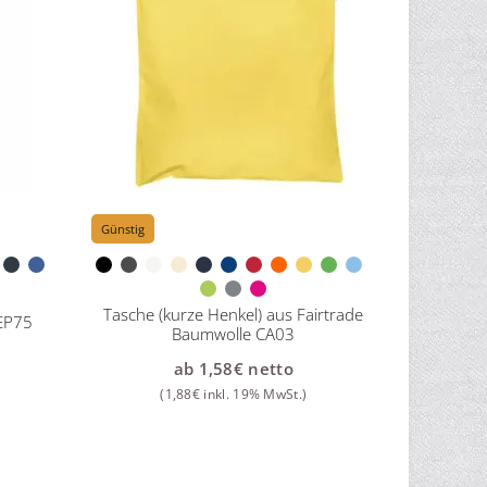
Günstig
Tasche (kurze Henkel) aus Fairtrade
 EP75
Baumwolle CA03
ab
1,58
€
netto
(
1,88
€
inkl. 19% MwSt.)