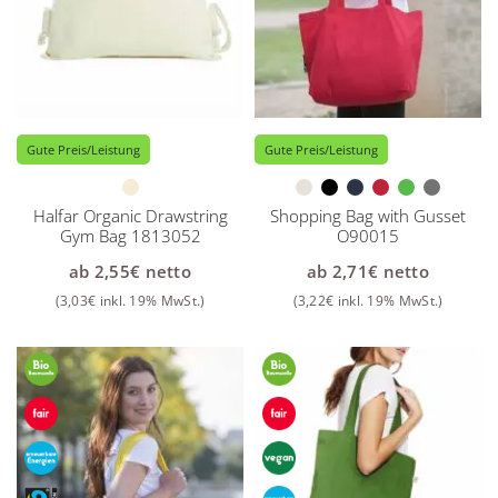
Gute Preis/Leistung
Gute Preis/Leistung
Halfar Organic Drawstring
Shopping Bag with Gusset
Gym Bag 1813052
O90015
ab
2,55
€
netto
ab
2,71
€
netto
(
3,03
€
inkl. 19% MwSt.)
(
3,22
€
inkl. 19% MwSt.)