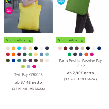
Gute Preis/Leistung
Gute Preis/Leistung
Earth Positive Fashion Bag
EP75
ab
2,90
€
netto
Twill Bag O90003
(
3,45
€
inkl. 19% MwSt.)
ab
3,14
€
netto
(
3,74
€
inkl. 19% MwSt.)