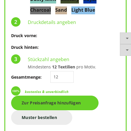
Charcoal
Sand
Light Blue
Druckdetails angeben
Druck vorne:
Druck hinten:
Stückzahl angeben
Mindestens
12 Textilien
pro Motiv.
Twill Bag, Multiple Handles O900
Gesamtmenge:
kostenlos & unverbindlich
Zur Preisanfrage hinzufügen
Muster bestellen