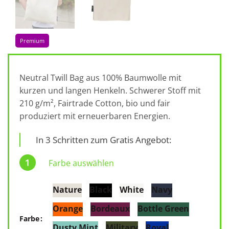
Premium
Neutral Twill Bag aus 100% Baumwolle mit
kurzen und langen Henkeln. Schwerer Stoff mit
210 g/m², Fairtrade Cotton, bio und fair
produziert mit erneuerbaren Energien.
In 3 Schritten zum Gratis Angebot:
Farbe auswählen
Nature
Black
White
Navy
Orange
Bordeaux
Bottle Green
Farbe
Dusty Mint
Military
Royal