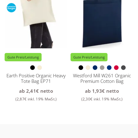
Gute Preis/Leistung
Gute Preis/Leistung
Earth Positive Organic Heavy
Westford Mill W261 Organic
Tote Bag EP71
Premium Cotton Bag
ab
2,41
€
netto
ab
1,93
€
netto
(
2,87
€
inkl. 19% MwSt.)
(
2,30
€
inkl. 19% MwSt.)