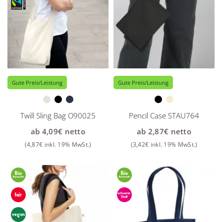
Gute Preis/Leistung
Gute Preis/Leistung
Twill Sling Bag O90025
Pencil Case STAU764
ab
4,09
€
netto
ab
2,87
€
netto
(
4,87
€
inkl. 19% MwSt.)
(
3,42
€
inkl. 19% MwSt.)