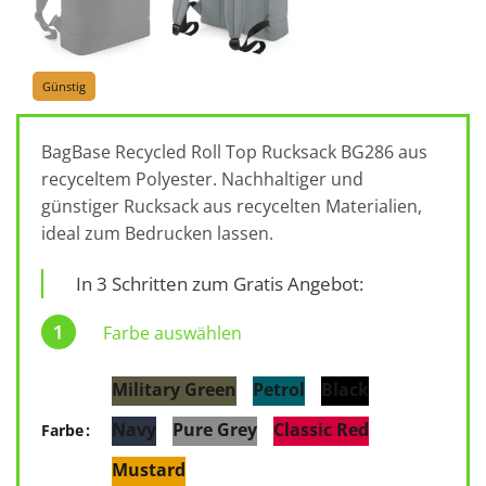
Günstig
BagBase Recycled Roll Top Rucksack BG286 aus
recyceltem Polyester. Nachhaltiger und
günstiger Rucksack aus recycelten Materialien,
ideal zum Bedrucken lassen.
In 3 Schritten zum Gratis Angebot:
Farbe auswählen
Military Green
Petrol
Black
Navy
Pure Grey
Classic Red
Farbe
Mustard