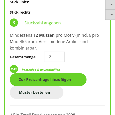
Stick links:
Stick rechts:
Stückzahl angeben
Mindestens
12 Mützen
pro Motiv (mind. 6 pro
Modell/Farbe). Verschiedene Artikel sind
kombinierbar.
Beechfield Organic Cotton Unstru
Gesamtmenge:
kostenlos & unverbindlich
Zur Preisanfrage hinzufügen
Muster bestellen
√ Bio-Textil Druckservice seit 2008