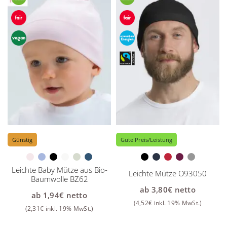
Günstig
Gute Preis/Leistung
Leichte Baby Mütze aus Bio-
Leichte Mütze O93050
Baumwolle BZ62
ab
3,80
€
netto
ab
1,94
€
netto
(
4,52
€
inkl. 19% MwSt.)
(
2,31
€
inkl. 19% MwSt.)