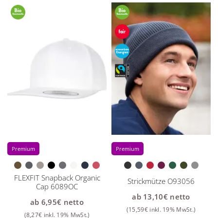
Premium
Premium
FLEXFIT Snapback Organic
Strickmütze O93056
Cap 6089OC
ab
13,10
€
netto
ab
6,95
€
netto
(
15,59
€
inkl. 19% MwSt.)
(
8,27
€
inkl. 19% MwSt.)