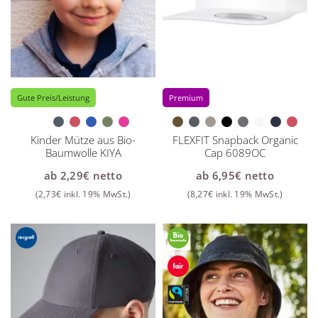
Gute Preis/Leistung
Premium
Kinder Mütze aus Bio-
FLEXFIT Snapback Organic
Baumwolle KIYA
Cap 6089OC
ab
2,29
€
netto
ab
6,95
€
netto
(
2,73
€
inkl. 19% MwSt.)
(
8,27
€
inkl. 19% MwSt.)