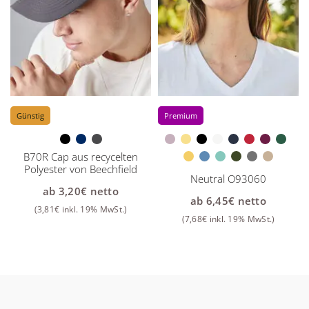
Günstig
Premium
B70R Cap aus recycelten
Polyester von Beechfield
Neutral O93060
ab
3,20
€
netto
ab
6,45
€
netto
(
3,81
€
inkl. 19% MwSt.)
(
7,68
€
inkl. 19% MwSt.)