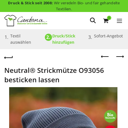
Druck & Stick seit 2008:
Wir veredeln Bio- und fair gehandelte
Textilien.
0
Textil 
Druck/Stick 
Sofort-Angebot
1.
2.
3.
auswählen
hinzufügen
Neutral® Strickmütze O93056
besticken lassen