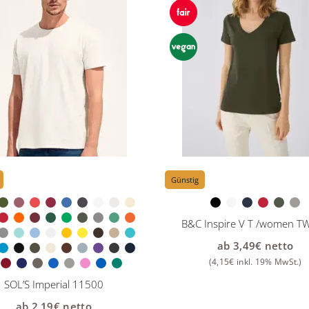
Günstig
B&C Inspire V T /women T
ab
3,49
€
netto
(
4,15
€
inkl. 19% MwSt.)
SOL’S Imperial 11500
ab
2,19
€
netto