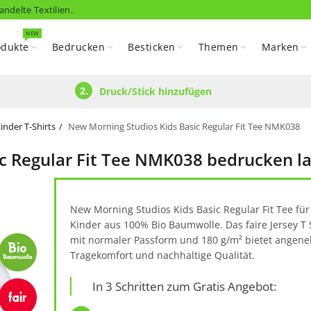
andelte Textilien.
NEW
odukte
Bedrucken
Besticken
Themen
Marken
2.
Druck/Stick hinzufügen
inder T-Shirts
New Morning Studios Kids Basic Regular Fit Tee NMK038
c Regular Fit Tee NMK038 bedrucken l
New Morning Studios Kids Basic Regular Fit Tee für
Kinder aus 100% Bio Baumwolle. Das faire Jersey T 
mit normaler Passform und 180 g/m² bietet angen
Tragekomfort und nachhaltige Qualität.
In 3 Schritten zum Gratis Angebot: