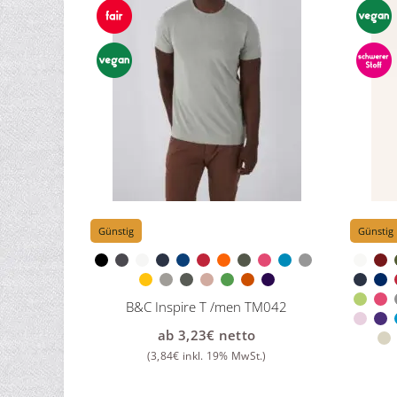
Günstig
Günstig
B&C Inspire T /men TM042
ab
3,23
€
netto
(
3,84
€
inkl. 19% MwSt.)