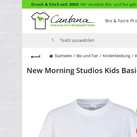
Druck & Stick seit 2008:
Wir veredeln Bio- und fair geh
Bio & Faire Pr
1.
Textil auswählen
Startseite
Bio und Fair
Kinderkleidung
K
New Morning Studios Kids Basi