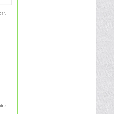
bar.
s Basic Regular Fit Tee NMK038 Menge
irts