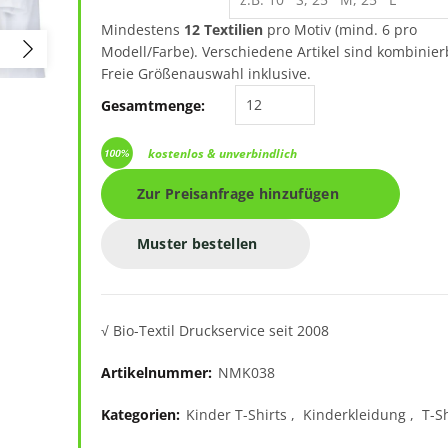
Mindestens
12 Textilien
pro Motiv (mind. 6 pro
Modell/Farbe). Verschiedene Artikel sind kombinier
Freie Größenauswahl inklusive.
New Morning Studios Kid
Gesamtmenge:
kostenlos & unverbindlich
Zur Preisanfrage hinzufügen
Muster bestellen
√ Bio-Textil Druckservice seit 2008
Artikelnummer:
NMK038
Kategorien:
Kinder T-Shirts
,
Kinderkleidung
,
T-Sh