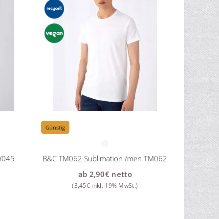
Günstig
W045
B&C TM062 Sublimation /men TM062
ab
2,90
€
netto
(
3,45
€
inkl. 19% MwSt.)