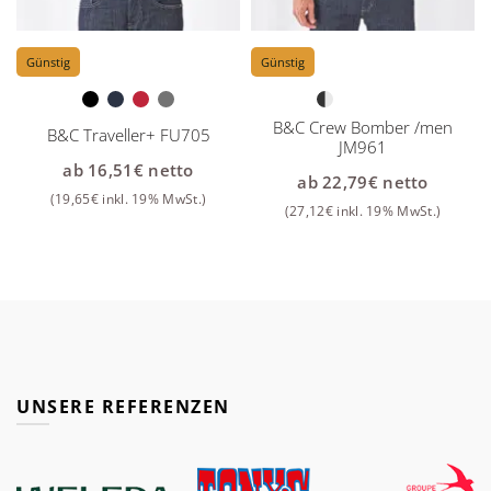
Günstig
Günstig
B&C Crew Bomber /men
B&C Traveller+ FU705
JM961
ab
16,51
€
netto
ab
22,79
€
netto
(
19,65
€
inkl. 19% MwSt.)
(
27,12
€
inkl. 19% MwSt.)
UNSERE REFERENZEN