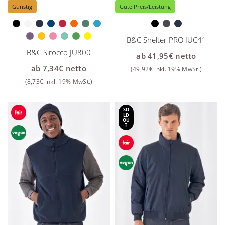
Günstig
Gute Preis/Leistung
B&C Shelter PRO JUC41
B&C Sirocco JU800
ab
41,95
€
netto
ab
7,34
€
netto
(
49,92
€
inkl. 19% MwSt.)
(
8,73
€
inkl. 19% MwSt.)
SO
LD
OU
T