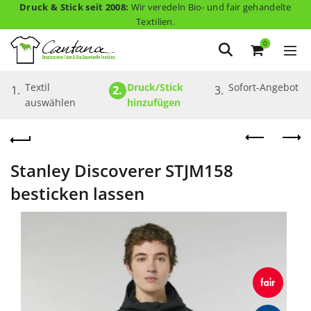
Druck & Stick seit 2008:
Wir veredeln Bio- und fair gehandelte
Textilien.
0
Textil 
Druck/Stick 
Sofort-Angebot
1.
2.
3.
auswählen
hinzufügen
Stanley Discoverer STJM158
besticken lassen