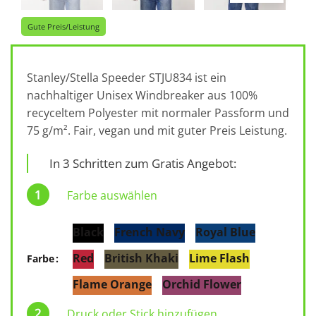
Gute Preis/Leistung
Stanley/Stella Speeder STJU834 ist ein
nachhaltiger Unisex Windbreaker aus 100%
recyceltem Polyester mit normaler Passform und
75 g/m². Fair, vegan und mit guter Preis Leistung.
In 3 Schritten zum Gratis Angebot:
Farbe auswählen
Black
French Navy
Royal Blue
Red
British Khaki
Lime Flash
Farbe
Flame Orange
Orchid Flower
Druck oder Stick hinzufügen