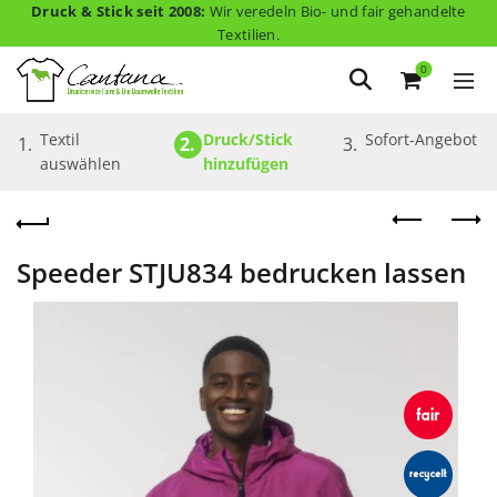
Druck & Stick seit 2008:
Wir veredeln Bio- und fair gehandelte
Textilien.
0
Textil 
Druck/Stick 
Sofort-Angebot
1.
2.
3.
auswählen
hinzufügen
Speeder STJU834 bedrucken lassen