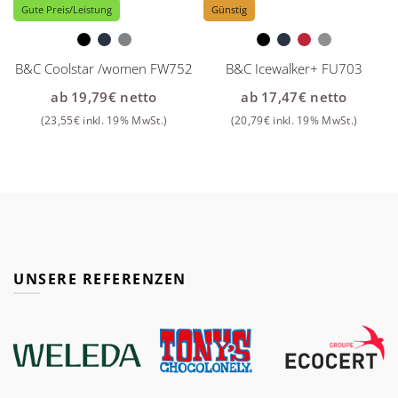
Gute Preis/Leistung
Günstig
B&C Coolstar /women FW752
B&C Icewalker+ FU703
ab
19,79
€
netto
ab
17,47
€
netto
(
23,55
€
inkl. 19% MwSt.)
(
20,79
€
inkl. 19% MwSt.)
UNSERE REFERENZEN