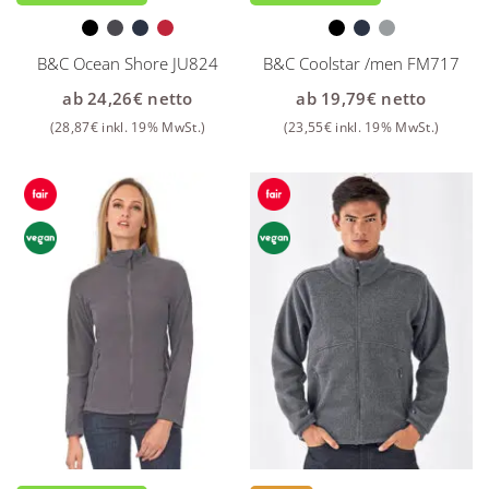
B&C Ocean Shore JU824
B&C Coolstar /men FM717
ab
24,26
€
netto
ab
19,79
€
netto
(
28,87
€
inkl. 19% MwSt.)
(
23,55
€
inkl. 19% MwSt.)