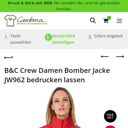
Druck & Stick seit 2008:
Wir veredeln Bio- und fair gehandelte
Textilien.
0
Textil 
Druck/Stick 
Sofort-Angebot
1.
2.
3.
auswählen
hinzufügen
B&C Crew Damen Bomber Jacke
JW962 bedrucken lassen
SOLD
OUT