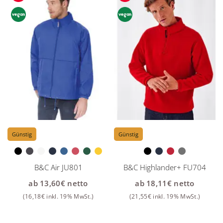
Günstig
Günstig
B&C Air JU801
B&C Highlander+ FU704
ab
13,60
€
netto
ab
18,11
€
netto
(
16,18
€
inkl. 19% MwSt.)
(
21,55
€
inkl. 19% MwSt.)