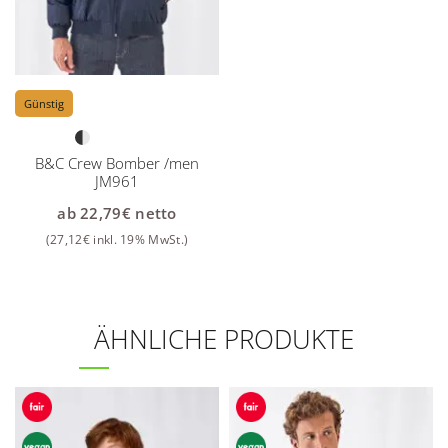
Günstig
B&C Crew Bomber /men
JM961
ab
22,79
€
netto
(
27,12
€
inkl. 19% MwSt.)
ÄHNLICHE PRODUKTE