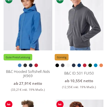
Gute Preis/Leistung
Günstig
B&C Hooded Softshell /kids
B&C ID.501 FUI50
JK969
ab
10,55
€
netto
ab
27,91
€
netto
(
12,55
€
inkl. 19% MwSt.)
(
33,21
€
inkl. 19% MwSt.)