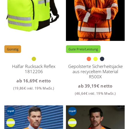
Günstig
Gute Preis/Leistung
Halfar Rucksack Reflex
Gepolsterte Sicherheitsjacke
1812206
aus recyceltem Material
R500X
ab
16,69
€
netto
ab
39,19
€
netto
(
19,86
€
inkl. 19% MwSt.)
(
46,64
€
inkl. 19% MwSt.)