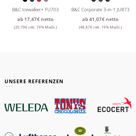
B&C Icewalker+ FU703
B&C Corporate 3-in-1 JU873
ab
17,47
€
netto
ab
41,07
€
netto
(
20,79
€
inkl. 19% MwSt.)
(
48,87
€
inkl. 19% MwSt.)
UNSERE REFERENZEN