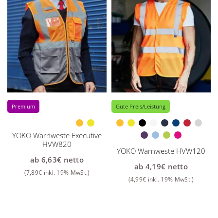
Premium
Gute Preis/Leistung
YOKO Warnweste Executive
HVW820
YOKO Warnweste HVW120
ab
6,63
€
netto
ab
4,19
€
netto
(
7,89
€
inkl. 19% MwSt.)
(
4,99
€
inkl. 19% MwSt.)