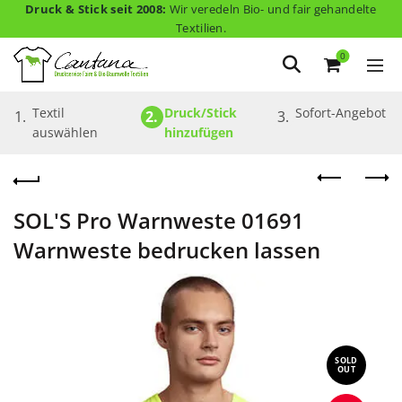
Druck & Stick seit 2008:
Wir veredeln Bio- und fair gehandelte
Textilien.
0
Textil 
Druck/Stick 
Sofort-Angebot
1.
2.
3.
auswählen
hinzufügen
SOL'S Pro Warnweste 01691
Warnweste bedrucken lassen
SOLD
OUT