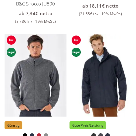
B&C Sirocco JU800
ab
18,11
€
netto
ab
7,34
€
netto
(
21,55
€
inkl. 19% MwSt.)
(
8,73
€
inkl. 19% MwSt.)
Günstig
Gute Preis/Leistung