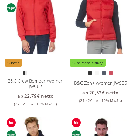
Günstig
Gute Preis/Leistung
B&C Crew Bomber /women
B&C Zen+ /women JW935
JW962
ab
20,52
€
netto
ab
22,79
€
netto
(
24,42
€
inkl. 19% MwSt.)
(
27,12
€
inkl. 19% MwSt.)