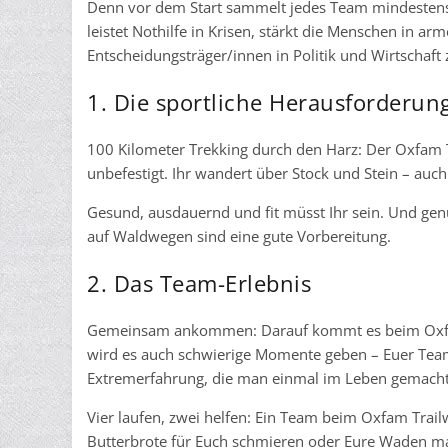
Denn vor dem Start sammelt jedes Team mindestens
leistet Nothilfe in Krisen, stärkt die Menschen in 
Entscheidungsträger/innen in Politik und Wirtschaft
1. Die sportliche Herausforderun
100 Kilometer Trekking durch den Harz: Der Oxfam T
unbefestigt. Ihr wandert über Stock und Stein – auch
Gesund, ausdauernd und fit müsst Ihr sein. Und gen
auf Waldwegen sind eine gute Vorbereitung.
2. Das Team-Erlebnis
Gemeinsam ankommen: Darauf kommt es beim Oxfam Tr
wird es auch schwierige Momente geben – Euer Teamg
Extremerfahrung, die man einmal im Leben gemacht 
Vier laufen, zwei helfen: Ein Team beim Oxfam Trail
Butterbrote für Euch schmieren oder Eure Waden mas