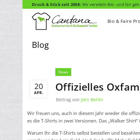
Druck & Stick seit 2008:
Wir veredeln Bio- und fair geh
Bio & Faire Pr
Blog
News
Offizielles Oxfam
20
APR.
Beitrag von
Jörn Berlin
Wir freuen uns, auch in diesem Jahr wieder die offiz
es die T-Shirts in zwei Versionen. Das „Walker Shirt“
Warum Ihr die T-Shirts selbst bestellen und bezahle