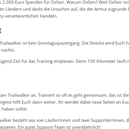
 2.000 Euro Spenden für Oxfam. Warum Oxfam? Weil Oxfam sich 
armen Ländern und deckt die Ursachen auf, die der Armut zugrunde
 zu verantwortlichen Handeln.
g
railwalker ist kein Sonntagsspaziergang. Die Strecke wird Euch 
 nachts.
ügend Zeit für das Training einplanen. Denn 100 Kilometer läuft
ailwalker an. Trainiert so oft es geht gemeinsam, das ist die
eist hilft Euch dann weiter. Ihr werdet dabei neue Seiten an Eu
haben sollte!
walker besteht aus vier Läufer/innen und zwei Supporter/innen, d
sieren. Ein gutes Support-Team ist unentbehrlich!