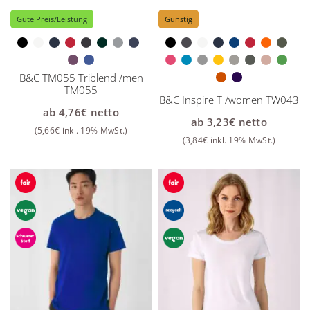
Gute Preis/Leistung
Günstig
B&C TM055 Triblend /men
TM055
B&C Inspire T /women TW043
ab
4,76
€
netto
ab
3,23
€
netto
(
5,66
€
inkl. 19% MwSt.)
(
3,84
€
inkl. 19% MwSt.)