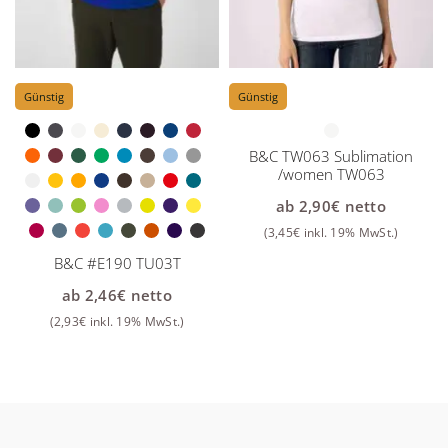
Günstig
Günstig
B&C TW063 Sublimation
/women TW063
ab
2,90
€
netto
(
3,45
€
inkl. 19% MwSt.)
B&C #E190 TU03T
ab
2,46
€
netto
(
2,93
€
inkl. 19% MwSt.)