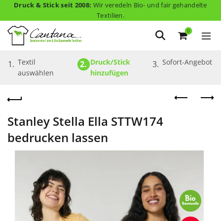
Druck & Stick seit 2008:
Wir veredeln Bio- und fair gehandelte
Textilien.
0
Textil 
Druck/Stick 
Sofort-Angebot
1.
2.
3.
auswählen
hinzufügen
Stanley Stella Ella STTW174
bedrucken lassen