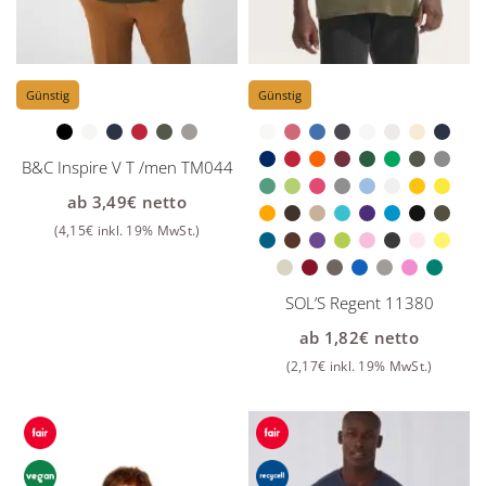
Günstig
Günstig
B&C Inspire V T /men TM044
ab
3,49
€
netto
(
4,15
€
inkl. 19% MwSt.)
SOL’S Regent 11380
ab
1,82
€
netto
(
2,17
€
inkl. 19% MwSt.)