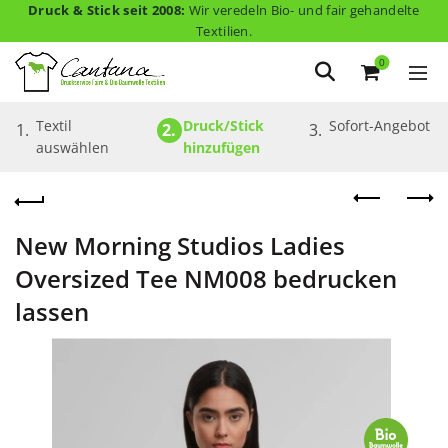
Druck & Stick seit 2008:
Wir veredeln Bio- und fair gehandelte
Textilien.
0
Textil 
Druck/Stick 
Sofort-Angebot
1.
2.
3.
auswählen
hinzufügen
New Morning Studios Ladies
Oversized Tee NM008 bedrucken
lassen