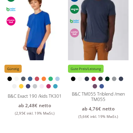
Günstig
Gute Preis/Leistung
B&C TM055 Triblend /men
B&C Exact 190 /kids TK301
TM055
ab
2,48
€
netto
ab
4,76
€
netto
(
2,95
€
inkl. 19% MwSt.)
(
5,66
€
inkl. 19% MwSt.)