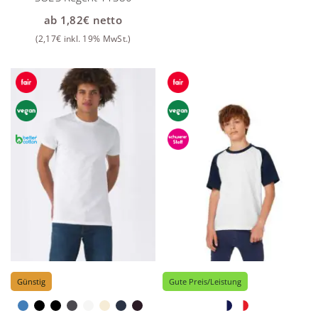
ab
1,82
€
netto
(
2,17
€
inkl. 19% MwSt.)
Günstig
Gute Preis/Leistung