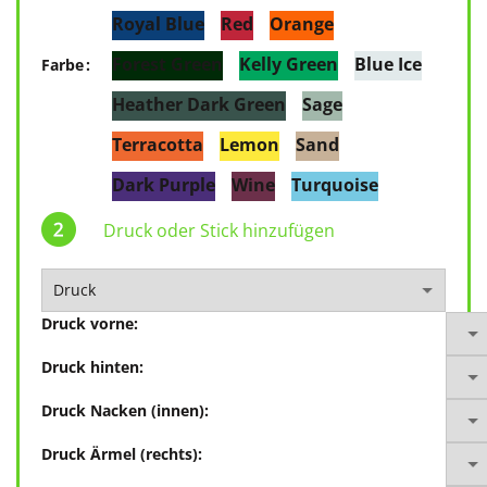
Royal Blue
Red
Orange
Forest Green
Kelly Green
Blue Ice
Farbe
Heather Dark Green
Sage
Terracotta
Lemon
Sand
Dark Purple
Wine
Turquoise
Druck oder Stick hinzufügen
Druck vorne:
Druck hinten:
Druck Nacken (innen):
Druck Ärmel (rechts):