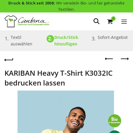
Druck & Stick seit 2008:
Wir veredeln Bio- und fair gehandelte
Textilien.
0
Textil 
Druck/Stick 
Sofort-Angebot
1.
2.
3.
auswählen
hinzufügen
KARIBAN Heavy T-Shirt K3032IC
bedrucken lassen