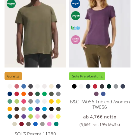
Günstig
Gute Preis/Leistung
B&C TW056 Triblend /women
TW056
ab
4,76
€
netto
(
5,66
€
inkl. 19% MwSt.)
SOL’S Regent 11380