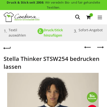
Druck & Stick seit 2008:
Wir veredeln Bio- und fair gehandelte
Textilien.
0
Textil 
Druck/Stick 
Sofort-Angebot
1.
2.
3.
auswählen
hinzufügen
Stella Thinker STSW254 bedrucken
lassen