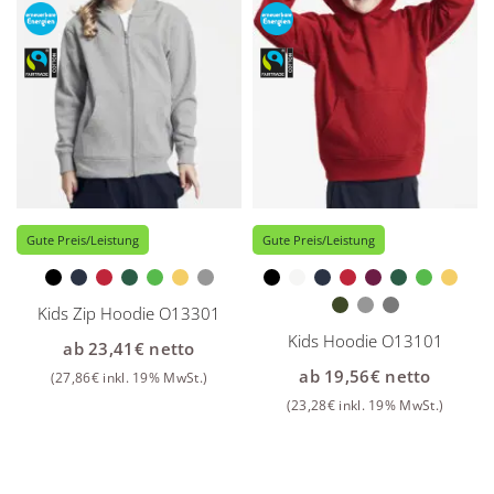
Gute Preis/Leistung
Gute Preis/Leistung
Kids Zip Hoodie O13301
Kids Hoodie O13101
ab
23,41
€
netto
ab
19,56
€
netto
(
27,86
€
inkl. 19% MwSt.)
(
23,28
€
inkl. 19% MwSt.)