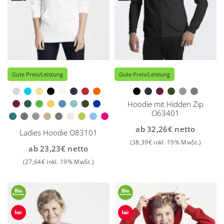
Gute Preis/Leistung
Gute Preis/Leistung
Hoodie mit Hidden Zip
O63401
ab
32,26
€
netto
Ladies Hoodie O83101
(
38,39
€
inkl. 19% MwSt.)
ab
23,23
€
netto
(
27,64
€
inkl. 19% MwSt.)