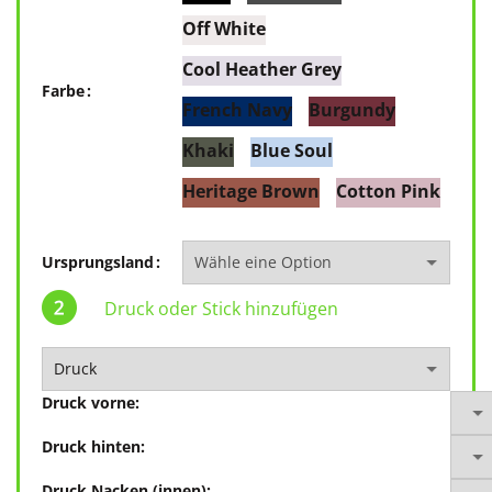
Off White
Cool Heather Grey
Farbe
French Navy
Burgundy
Khaki
Blue Soul
Heritage Brown
Cotton Pink
Ursprungsland
Druck oder Stick hinzufügen
Druck vorne:
Druck hinten:
Druck Nacken (innen):