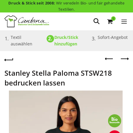
Druck & Stick seit 2008:
Wir veredeln Bio- und fair gehandelte
Textilien.
0
Textil 
Druck/Stick 
Sofort-Angebot
1.
2.
3.
auswählen
hinzufügen
Stanley Stella Paloma STSW218
bedrucken lassen