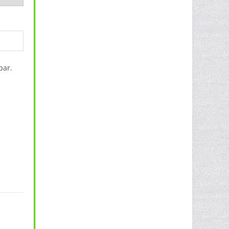
bar.
ersized Crewneck NM012 Menge