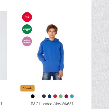
Günstig
01
B&C Hooded /kids WK681