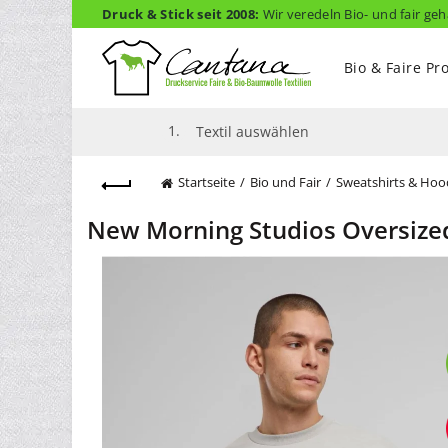
Druck & Stick seit 2008:
Wir veredeln Bio- und fair geh
Bio & Faire Pr
1.
Textil auswählen
Startseite
Bio und Fair
Sweatshirts & Hoo
New Morning Studios Oversiz