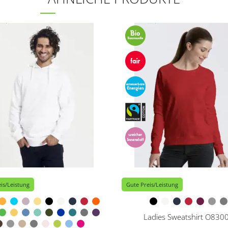
is/Leistung
Gute Preis/Leistung
Ladies Sweatshirt O830