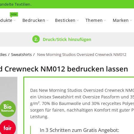
andelte Textilien.
NEW
odukte
Bedrucken
Besticken
Themen
Marken
2.
Druck/Stick hinzufügen
dies
Sweatshirts
New Morning Studios Oversized Crewneck NM012
ed Crewneck NM012 bedrucken lassen
Das New Morning Studios Oversized Crewneck NM0
ein Unisex Sweatshirt mit Oversize Passform und 3
g/m². 70% Bio Baumwolle und 30% recyceltes Polye
sorgen für fairen, nachhaltigen Komfort mit guter P
Leistung.
In 3 Schritten zum Gratis Angebot: