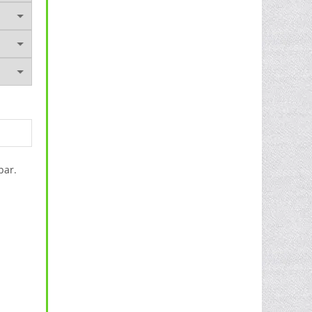
bar.
sic Hoody NM010 Menge