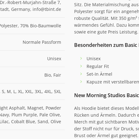
Dr.-Robert-Murjahn-Straße 7,
Sitz. Die Materialmischung a
adt, Germany, info@tbint.de
Polyester sorgt für ein angene
robuste Qualität. Mit 350 g/m² f
wärmendes Gefühl. Dazu kommt
Polyester, 70% Bio-Baumwolle
sowie eine gute Preis Leistung.
Normale Passform
Besonderheiten zum Basi
Unisex
Unisex
Regular Fit
Set-In Ärmel
Bio, Fair
Kapuze mit verstellbare
 S, M, L, XL, XXL, 3XL, 4XL, 5XL
New Morning Studios Basi
 Light Asphalt, Magnet, Powder
Als Hoodie bietet dieses Model
Navy, Plum Purple, Pale Olive,
Rücken und Ärmeln. Dadurch ei
ilac, Cobalt Blue, Sand, Olive
Merch mit gut sichtbaren Moti
der Stoff nicht nur für Druck,
Brust oder Ärmel gut geeignet.