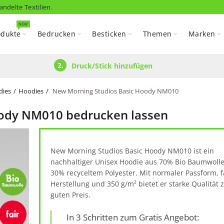
andelte Textilien.
NEW
odukte
Bedrucken
Besticken
Themen
Marken
2.
Druck/Stick hinzufügen
dies
Hoodies
New Morning Studios Basic Hoody NM010
oody NM010 bedrucken lassen
New Morning Studios Basic Hoody NM010 ist ein
nachhaltiger Unisex Hoodie aus 70% Bio Baumwoll
30% recyceltem Polyester. Mit normaler Passform, f
Herstellung und 350 g/m² bietet er starke Qualität
guten Preis.
In 3 Schritten zum Gratis Angebot: