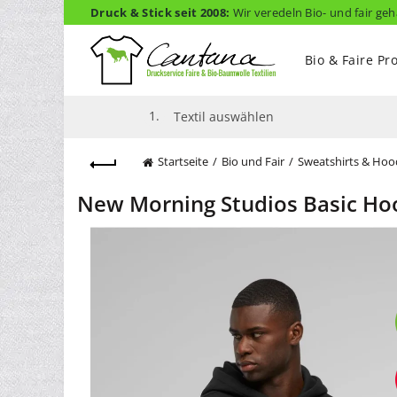
Druck & Stick seit 2008:
Wir veredeln Bio- und fair geh
Bio & Faire Pr
1.
Textil auswählen
Startseite
Bio und Fair
Sweatshirts & Hoo
New Morning Studios Basic H