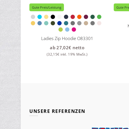
Gute Preis/Leistung
Gute Pre
Ladies Zip Hoodie O83301
ab
27,02
€
netto
(
32,15
€
inkl. 19% MwSt.)
UNSERE REFERENZEN