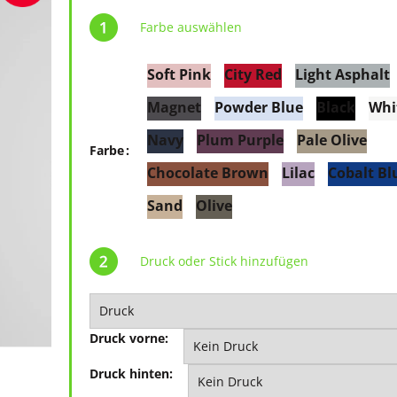
Farbe auswählen
Soft Pink
City Red
Light Asphalt
Magnet
Powder Blue
Black
Whi
Navy
Plum Purple
Pale Olive
Farbe
Chocolate Brown
Lilac
Cobalt Bl
Sand
Olive
Druck oder Stick hinzufügen
Druck vorne:
Druck hinten: