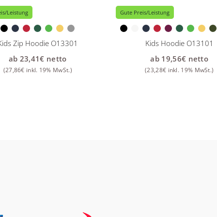
is/Leistung
Gute Preis/Leistung
Kids Zip Hoodie O13301
Kids Hoodie O13101
ab
23,41
€
netto
ab
19,56
€
netto
(
27,86
€
inkl. 19% MwSt.)
(
23,28
€
inkl. 19% MwSt.)