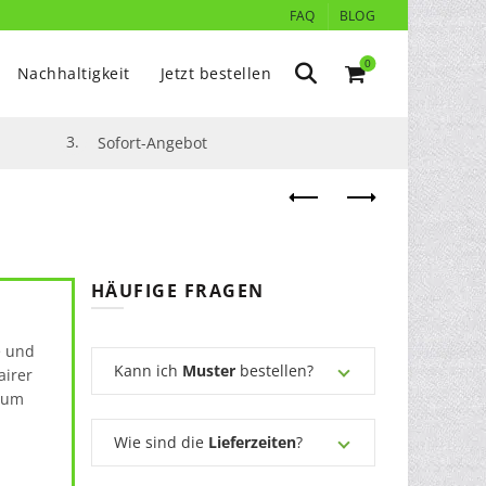
FAQ
BLOG
0
Nachhaltigkeit
Jetzt bestellen
3.
Sofort-Angebot
HÄUFIGE FRAGEN
e und
Kann ich
Muster
bestellen?
airer
 zum
Wie sind die
Lieferzeiten
?