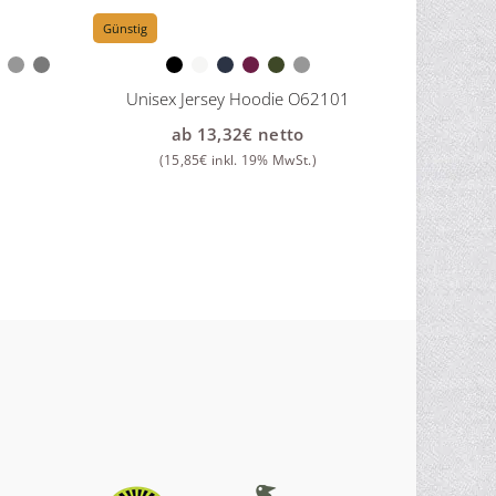
Günstig
Unisex Jersey Hoodie O62101
ab
13,32
€
netto
(
15,85
€
inkl. 19% MwSt.)