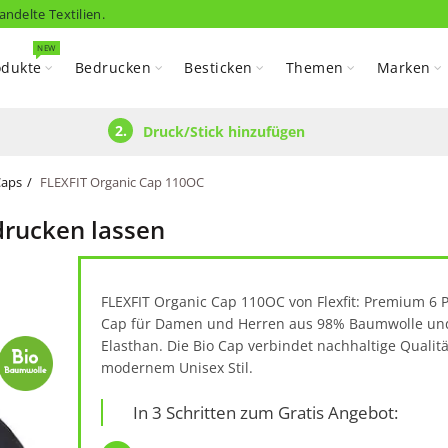
andelte Textilien.
NEW
odukte
Bedrucken
Besticken
Themen
Marken
2.
Druck/Stick hinzufügen
Caps
FLEXFIT Organic Cap 110OC
drucken lassen
FLEXFIT Organic Cap 110OC von Flexfit: Premium 6 
Cap für Damen und Herren aus 98% Baumwolle un
Elasthan. Die Bio Cap verbindet nachhaltige Qualitä
modernem Unisex Stil.
In 3 Schritten zum Gratis Angebot: