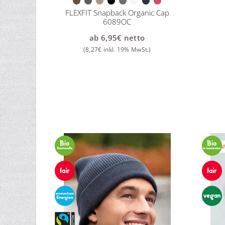
FLEXFIT Snapback Organic Cap
6089OC
ab
6,95
€
netto
(
8,27
€
inkl. 19% MwSt.)