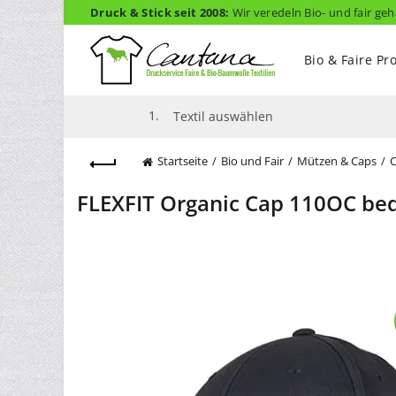
Druck & Stick seit 2008:
Wir veredeln Bio- und fair geh
Bio & Faire Pr
1.
Textil auswählen
Startseite
Bio und Fair
Mützen & Caps
FLEXFIT Organic Cap 110OC be