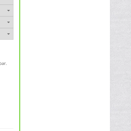
bar.
OC Menge