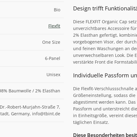
Design trifft Funktionalit
Bio
Diese FLEXFIT Organic Cap setz
Flexfit
unverzichtbares Accessoire fü
2% Elasthan gefertigt, kombinie
vorgebogenen Visor, der durch 
One Size
und feinen Waschungen an den
unverwechselbaren Look. Die E
6-Panel
verstärkte Front die Formstabili
Unisex
Individuelle Passform u
Die Flexfit-Verschlussschnalle 
98% Baumwolle / 2% Elasthan
Größeneinstellung, sodass die
abgestimmt werden kann. Das 6
Dr.-Robert-Murjahn-Straße 7,
Passform und unterstreicht di
adt, Germany, info@tbint.de
in Einheitsgröße, vereint diese
täglichen Einsatz.
Diese Besonderheiten besit