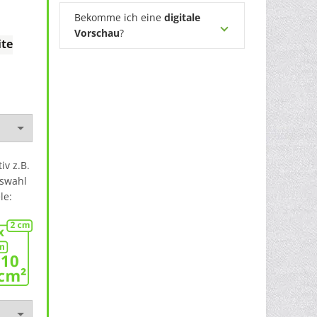
Bekomme ich eine
digitale
Vorschau
?
te
iv z.B.
uswahl
le: