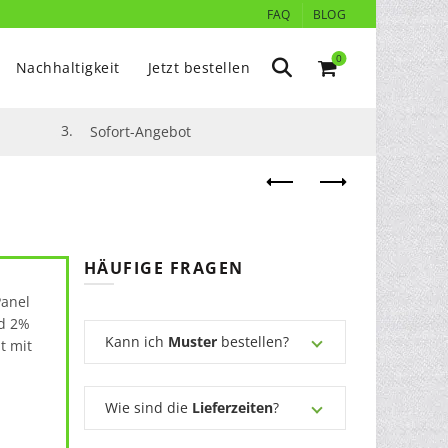
FAQ
BLOG
0
Nachhaltigkeit
Jetzt bestellen
3.
Sofort-Angebot
HÄUFIGE FRAGEN
Panel
d 2%
Kann ich
Muster
bestellen?
t mit
Wie sind die
Lieferzeiten
?