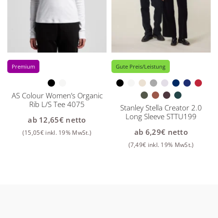
Premium
Gute Preis/Leistung
AS Colour Women’s Organic
Rib L/S Tee 4075
Stanley Stella Creator 2.0
Long Sleeve STTU199
ab
12,65
€
netto
ab
6,29
€
netto
(
15,05
€
inkl. 19% MwSt.)
(
7,49
€
inkl. 19% MwSt.)