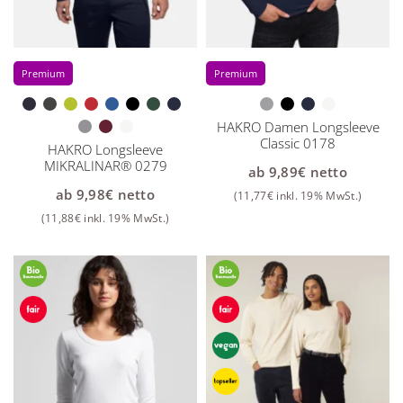
Premium
Premium
HAKRO Damen Longsleeve
Classic 0178
HAKRO Longsleeve
MIKRALINAR® 0279
ab
9,89
€
netto
ab
9,98
€
netto
(
11,77
€
inkl. 19% MwSt.)
(
11,88
€
inkl. 19% MwSt.)