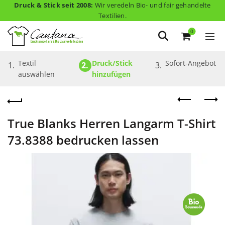
Druck & Stick seit 2008:
Wir veredeln Bio- und fair gehandelte
Textilien.
0
Textil 
Druck/Stick 
Sofort-Angebot
1.
2.
3.
auswählen
hinzufügen
True Blanks Herren Langarm T-Shirt
73.8388 bedrucken lassen