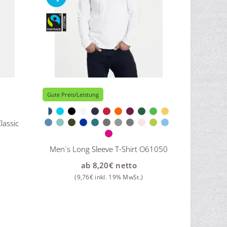
Gute Preis/Leistung
assic
Men`s Long Sleeve T-Shirt O61050
ab
8,20
€
netto
(
9,76
€
inkl. 19% MwSt.)