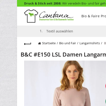
Druck & Stick seit 2008:
Wir veredeln Bio- und fair geh
Bio & Faire Pr
1.
Textil auswählen
Startseite
Bio und Fair
Langarmshirts
B
B&C #E150 LSL Damen Langarm 