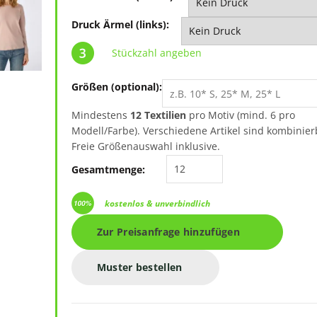
Druck Ärmel (links):
Stückzahl angeben
Größen (optional):
Mindestens
12 Textilien
pro Motiv (mind. 6 pro
Modell/Farbe). Verschiedene Artikel sind kombinier
Freie Größenauswahl inklusive.
B&C #E150 LSL TW06T Me
Gesamtmenge:
kostenlos & unverbindlich
Zur Preisanfrage hinzufügen
Muster bestellen