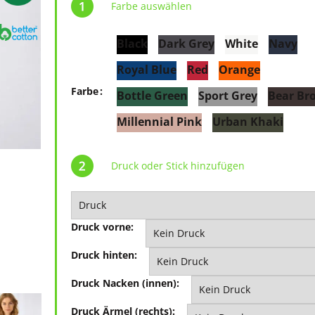
Farbe auswählen
Black
Dark Grey
White
Navy
Royal Blue
Red
Orange
Farbe
Bottle Green
Sport Grey
Bear Br
Millennial Pink
Urban Khaki
Druck oder Stick hinzufügen
Druck vorne:
Druck hinten:
Druck Nacken (innen):
Druck Ärmel (rechts):