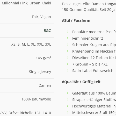
Millennial Pink, Urban Khaki
Das ausgestellte Damen Langa
150-Gramm-Qualität. Seit 20 J
Fair, Vegan
#Stil / Passform
B&C
Populäre moderne Passf
Femininer Schnitt
XS, S, M, L, XL, XXL, 3XL
Schmaler Kragen aus Rip
Kragenband im Nacken fü
Dieselben 12 Farben für
145 g/m²
7 Größen – S bis 4XL
Satin-Label #ultraweich
Single Jersey
#Qualität / Griffigkeit
Damen
Gefertigt aus 100% Bau
100% Baumwolle
Strapazierfähiger Stoff,
Hochwertiges Material i
Mittelschwerer Stoff 150
/NV, Drève Richelle 161, 1410