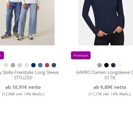
m
Premium
y Stella Freestyler Long Sleeve
HAKRO Damen Longsleeve Cl
STTU200
0178
ab
10,91
€
netto
ab
9,89
€
netto
(
12,98
€
inkl. 19% MwSt.)
(
11,77
€
inkl. 19% MwSt.)