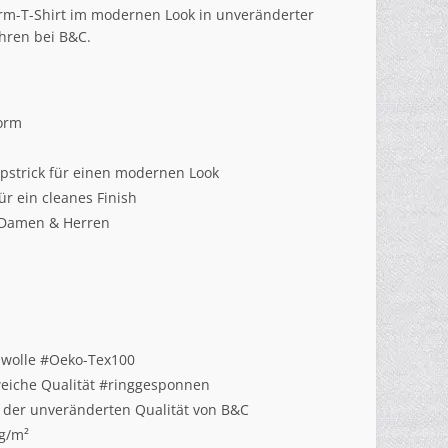
rm-T-Shirt im modernen Look in unveränderter
ahren bei B&C.
orm
pstrick für einen modernen Look
r ein cleanes Finish
 Damen & Herren
mwolle #Oeko-Tex100
 weiche Qualität #ringgesponnen
n der unveränderten Qualität von B&C
 g/m²