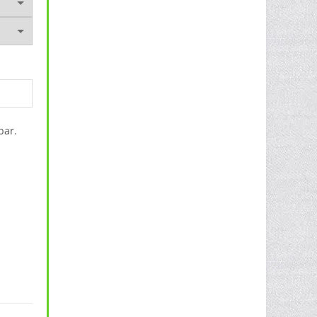
bar.
nge