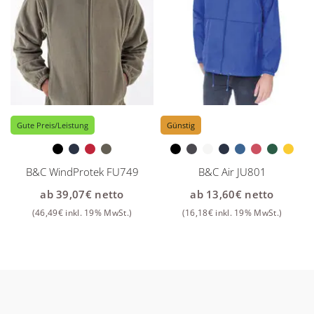
Gute Preis/Leistung
Günstig
B&C WindProtek FU749
B&C Air JU801
ab
39,07
€
netto
ab
13,60
€
netto
(
46,49
€
inkl. 19% MwSt.)
(
16,18
€
inkl. 19% MwSt.)