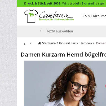
Druck & Stick seit 2008:
Wir veredeln Bio- und fair geh
Bio & Faire Pr
1.
Textil auswählen
Startseite
Bio und Fair
Hemden
Damen 
Damen Kurzarm Hemd bügelfrei 