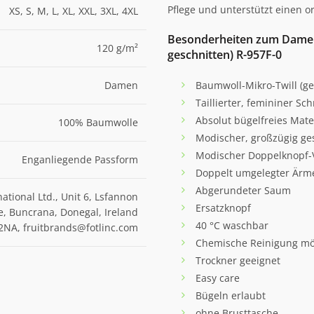
Pflege und unterstützt einen o
XS, S, M, L, XL, XXL, 3XL, 4XL
Besonderheiten zum Damen
120 g/m²
geschnitten) R-957F-0
Damen
Baumwoll-Mikro-Twill (
Taillierter, femininer Sch
Absolut bügelfreies Mate
100% Baumwolle
Modischer, großzügig ge
Modischer Doppelknopf-
Enganliegende Passform
Doppelt umgelegter Ärm
Abgerundeter Saum
national Ltd., Unit 6, Lsfannon
Ersatzknopf
e, Buncrana, Donegal, Ireland
40 °C waschbar
2NA, fruitbrands@fotlinc.com
Chemische Reinigung mö
Trockner geeignet
Easy care
Bügeln erlaubt
ohne Brusttasche