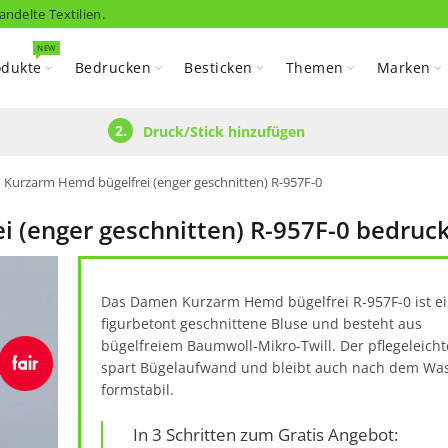
andelte Textilien.
NEW
odukte
Bedrucken
Besticken
Themen
Marken
2.
Druck/Stick hinzufügen
Kurzarm Hemd bügelfrei (enger geschnitten) R-957F-0
(enger geschnitten) R-957F-0 bedruck
Das Damen Kurzarm Hemd bügelfrei R-957F-0 ist e
figurbetont geschnittene Bluse und besteht aus
bügelfreiem Baumwoll-Mikro-Twill. Der pflegeleichte
spart Bügelaufwand und bleibt auch nach dem Wa
formstabil.
In 3 Schritten zum Gratis Angebot: