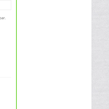
bar.
lfrei (enger geschnitten) R-957F-0 Menge