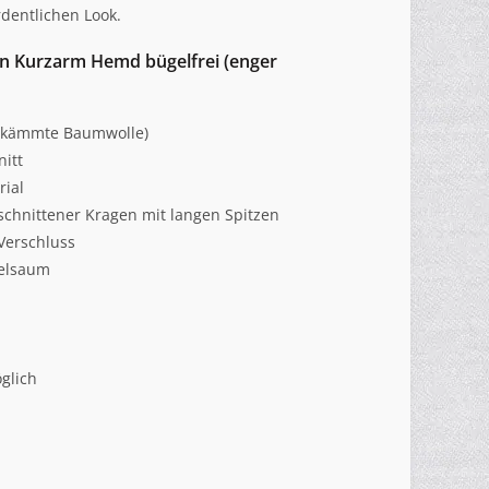
rdentlichen Look.
 Kurzarm Hemd bügelfrei (enger
gekämmte Baumwolle)
nitt
rial
schnittener Kragen mit langen Spitzen
Verschluss
elsaum
glich