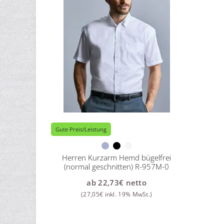
Gute Preis/Leistung
Herren Kurzarm Hemd bügelfrei
(normal geschnitten) R-957M-0
ab
22,73
€
netto
(
27,05
€
inkl. 19% MwSt.)