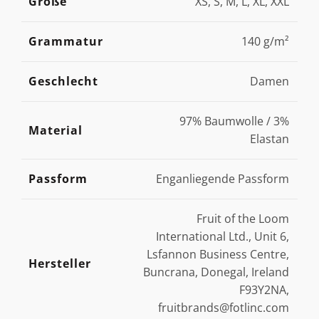
Größe
XS, S, M, L, XL, XXL
Grammatur
140 g/m²
Geschlecht
Damen
97% Baumwolle / 3%
Material
Elastan
Passform
Enganliegende Passform
Fruit of the Loom
International Ltd., Unit 6,
Lsfannon Business Centre,
Hersteller
Buncrana, Donegal, Ireland
F93Y2NA,
fruitbrands@fotlinc.com