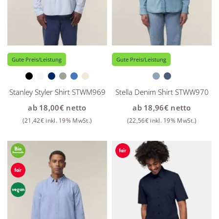
Gute Preis/Leistung
Gute Preis/Leistung
Stanley Styler Shirt STWM969
Stella Denim Shirt STWW970
ab
18,00
€
netto
ab
18,96
€
netto
(
21,42
€
inkl. 19% MwSt.)
(
22,56
€
inkl. 19% MwSt.)