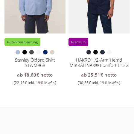
Gute Preis/Leistung
Premium
Stanley Oxford Shirt
HAKRO 1/2-Arm Hemd
STWM968
MIKRALINAR® Comfort 0122
ab
18,60
€
netto
ab
25,51
€
netto
(
22,13
€
inkl. 19% MwSt.)
(
30,36
€
inkl. 19% MwSt.)