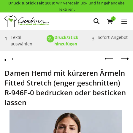
Druck & Stick seit 2008:
Wir veredeln Bio- und fair gehandelte
Textilien.
0
Textil 
Druck/Stick 
Sofort-Angebot
1.
2.
3.
auswählen
hinzufügen
Damen Hemd mit kürzeren Ärmeln
Fitted Stretch (enger geschnitten)
R-946F-0 bedrucken oder besticken
lassen