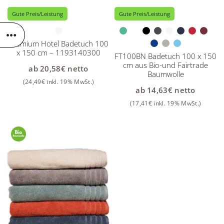
Gute Preis/Leistung
Gute Preis/Leistung
Premium Hotel Badetuch 100
x 150 cm – 1193140300
FT100BN Badetuch 100 x 150
cm aus Bio-und Fairtrade
ab
20,58
€
netto
Baumwolle
(
24,49
€
inkl. 19% MwSt.)
ab
14,63
€
netto
(
17,41
€
inkl. 19% MwSt.)