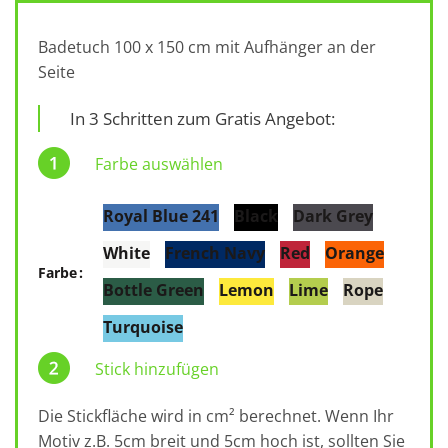
Badetuch 100 x 150 cm mit Aufhänger an der
Seite
In 3 Schritten zum Gratis Angebot:
Farbe auswählen
Royal Blue 241
Black
Dark Grey
White
French Navy
Red
Orange
Farbe
Bottle Green
Lemon
Lime
Rope
Turquoise
Stick hinzufügen
Die Stickfläche wird in cm² berechnet. Wenn Ihr
Motiv z.B. 5cm breit und 5cm hoch ist, sollten Sie