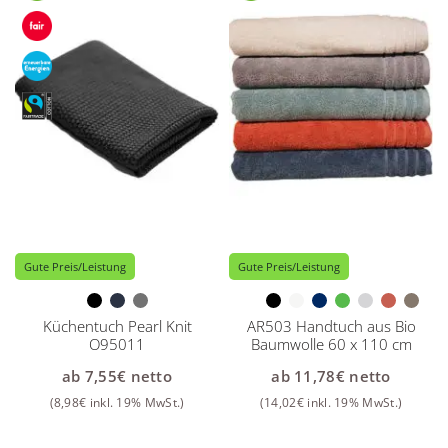
Gute Preis/Leistung
Gute Preis/Leistung
Küchentuch Pearl Knit
AR503 Handtuch aus Bio
O95011
Baumwolle 60 x 110 cm
ab
7,55
€
netto
ab
11,78
€
netto
(
8,98
€
inkl. 19% MwSt.)
(
14,02
€
inkl. 19% MwSt.)