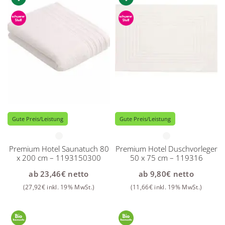
Gute Preis/Leistung
Gute Preis/Leistung
Premium Hotel Saunatuch 80
Premium Hotel Duschvorleger
x 200 cm – 1193150300
50 x 75 cm – 119316
ab
23,46
€
netto
ab
9,80
€
netto
(
27,92
€
inkl. 19% MwSt.)
(
11,66
€
inkl. 19% MwSt.)