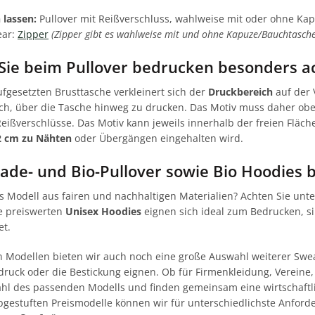
 lassen:
Pullover mit Reißverschluss, wahlweise mit oder ohne Kap
ear:
Zipper
(Zipper gibt es wahlweise mit und ohne Kapuze/Bauchtasche
 Sie beim Pullover bedrucken besonders a
ufgesetzten Brusttasche verkleinert sich der
Druckbereich
auf der 
ich, über die Tasche hinweg zu drucken. Das Motiv muss daher ober
ißverschlüsse. Das Motiv kann jeweils innerhalb der freien Fläche b
2 cm zu Nähten
oder Übergängen eingehalten wird.
rade- und Bio-Pullover sowie Bio Hoodies
s Modell aus fairen und nachhaltigen Materialien? Achten Sie unt
se preiswerten
Unisex Hoodies
eignen sich ideal zum Bedrucken, 
et.
 Modellen bieten wir auch noch eine große Auswahl weiterer Swea
ildruck oder die Bestickung eignen. Ob für Firmenkleidung, Verein
ahl des passenden Modells und finden gemeinsam eine wirtschaftl
gestuften Preismodelle können wir für unterschiedlichste Anfor