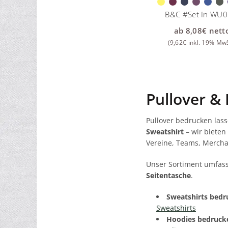
B&C #Set In WU
ab
8,08
€
nett
(
9,62
€
inkl. 19% MwS
Pullover &
Pullover bedrucken lass
Sweatshirt
– wir bieten
Vereine, Teams, Mercha
Unser Sortiment umfas
Seitentasche
.
Sweatshirts bedr
Sweatshirts
Hoodies bedrucke