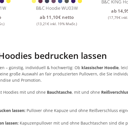
B&C KING H
01W
B&C Hoodie WU03W
ab
14,9
o
ab
11,10
€
netto
(
17,79
€
inkl
t.)
(
13,21
€
inkl. 19% MwSt.)
 Hoodies bedrucken lassen
en – günstig, individuell & hochwertig: Ob
klassischer Hoodie
, lei
 eine große Auswahl an fair produzierten Pullovern, die Sie individ
ndise und Promotion.
st Hoodies mit und ohne
Bauchtasche
, mit und ohne
Reißverschlu
ucken lassen:
Pullover ohne Kapuze und ohne Reißverschluss eignen
n lassen:
Kapuzenpullover mit und ohne Bauchtaschen sind die p