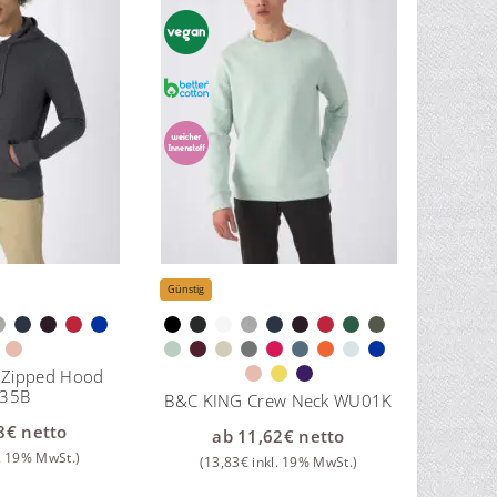
Günstig
 Zipped Hood
35B
B&C KING Crew Neck WU01K
8
€
netto
ab
11,62
€
netto
. 19% MwSt.)
(
13,83
€
inkl. 19% MwSt.)