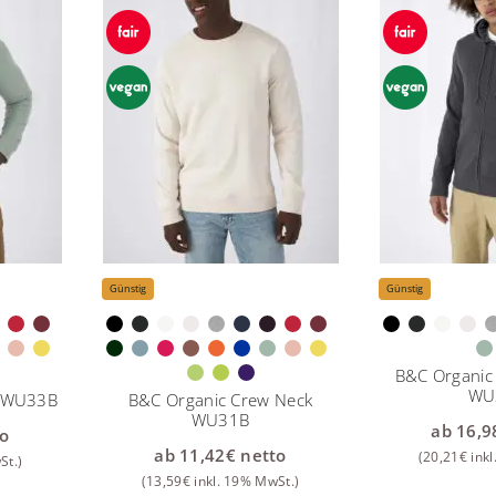
Günstig
Günstig
B&C Organic
WU
d WU33B
B&C Organic Crew Neck
WU31B
ab
16,9
o
ab
11,42
€
netto
(
20,21
€
inkl
St.)
(
13,59
€
inkl. 19% MwSt.)