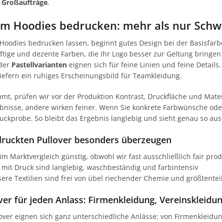
r
Großaufträge
.
eim Hoodies bedrucken: mehr als nur Sch
 Hoodies bedrucken lassen, beginnt gutes Design bei der Basisfa
äftige und dezente Farben, die Ihr Logo besser zur Geltung bringen
oder
Pastellvarianten
eignen sich für feine Linien und feine Detail
efern ein ruhiges Erscheinungsbild für Teamkleidung.
mmt, prüfen wir vor der Produktion Kontrast, Druckfläche und Mat
ebnisse, andere wirken feiner. Wenn Sie konkrete Farbwünsche ode
ckprobe. So bleibt das Ergebnis langlebig und sieht genau so aus
ruckten Pullover besonders überzeugen
im Marktvergleich günstig, obwohl wir fast ausschließlich fair prod
 mit Druck sind langlebig, waschbeständig und farbintensiv
sere Textilien sind frei von übel riechender Chemie und größtenteil
er für jeden Anlass: Firmenkleidung, Vereinskleidu
over eignen sich ganz unterschiedliche Anlässe: von Firmenkleidu