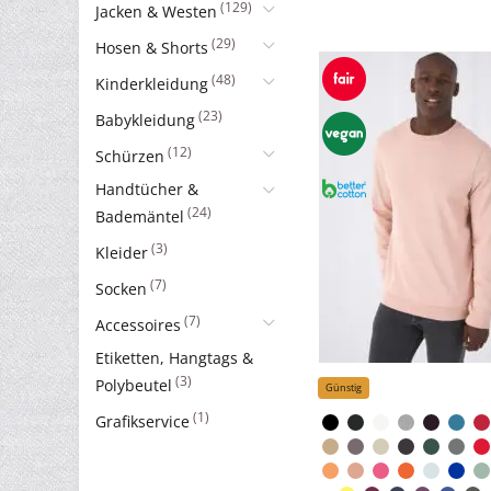
(129)
Jacken & Westen
(29)
Hosen & Shorts
(48)
Kinderkleidung
(23)
Babykleidung
(12)
Schürzen
Handtücher &
(24)
Bademäntel
(3)
Kleider
(7)
Socken
(7)
Accessoires
Etiketten, Hangtags &
(3)
Polybeutel
Günstig
(1)
Grafikservice