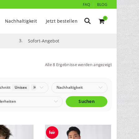
FAQ
BLOG
0
Nachhaltigkeit
Jetzt bestellen
3.
Sofort-Angebot
Alle 8 Ergebnisse werden angezeigt
chnitt
Unisex
Herren
Nachhaltigkeit
Suchen
erheiten