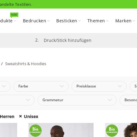
andelte Textilien.
NEW
odukte
Bedrucken
Besticken
Themen
Marken
2.
Druck/Stick hinzufügen
Sweatshirts & Hoodies
rts & Hoodies
Farbe
Preisklasse
S
Grammatur
Besond
Herren
Unisex