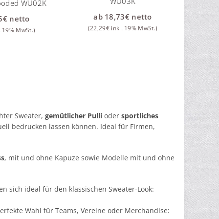
WU03K
ooded WU02K
ab
18,73
€
netto
5
€
netto
(
22,29
€
inkl. 19% MwSt.)
. 19% MwSt.)
chter Sweater,
gemütlicher Pulli
oder
sportliches
uell bedrucken lassen können. Ideal für Firmen,
ss
, mit und ohne Kapuze sowie Modelle mit und ohne
 sich ideal für den klassischen Sweater-Look:
erfekte Wahl für Teams, Vereine oder Merchandise: