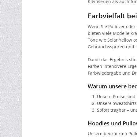
Kleinserien als auch fü
Farbvielfalt b
Wenn Sie Pullover oder
bieten viele Modelle kr
Töne wie Solar Yellow 
Gebrauchsspuren und li
Damit das Ergebnis sti
Farben intensivere Erg
Farbwiedergabe und Dru
Warum unsere bed
Unsere Preise sind 
Unsere Sweatshirts
Sofort tragbar – un
Hoodies und Pullov
Unsere bedruckten Pull