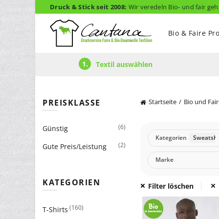
Druck & Stick seit 2008:
Wir veredeln Bio- und fair geh
Bio & Faire Pr
1.
Textil auswählen
PREISKLASSE
Startseite
Bio und Fair
(6)
Günstig
Kategorien
Sweatshi
(2)
Gute Preis/Leistung
Marke
KATEGORIEN
Filter löschen
(160)
T-Shirts